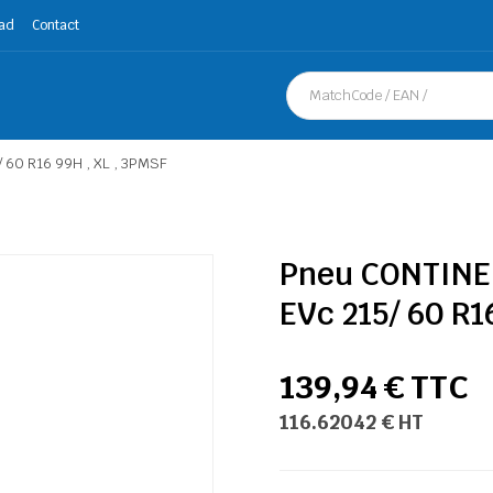
ad
Contact
 60 R16 99H , XL , 3PMSF
Pneu CONTINE
EVc 215/ 60 R1
139,94 € TTC
116.62042 € HT