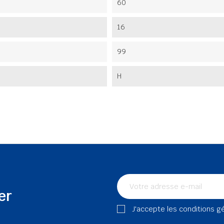
60
16
99
H
er
J'accepte les conditions g