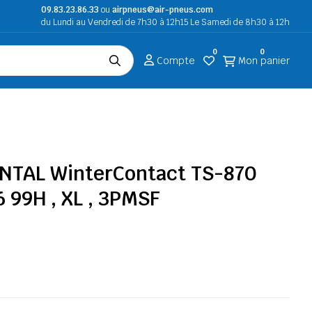
09.83.23.86.33
ou
airpneus@air-pneus.com
du Lundi au Vendredi de 7h30 à 12h15 Le Samedi de 8h30 à 12h
0
0
Compte
Mon panier
NTAL WinterContact TS-870
6 99H , XL , 3PMSF