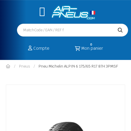
0
Compte
Mon panier
Pneus
Pneu Michelin ALPIN 6 175/65 R17 87H 3PMSF