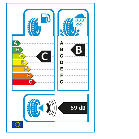
B
C
69
dB