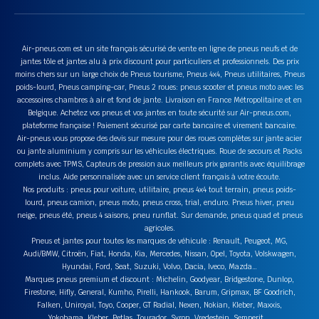
Air-pneus.com est un site français sécurisé de vente en ligne de pneus neufs et de
jantes tôle et jantes alu à prix discount pour particuliers et professionnels. Des prix
moins chers sur un large choix de Pneus tourisme, Pneus 4x4, Pneus utilitaires, Pneus
poids-lourd, Pneus camping-car, Pneus 2 roues: pneus scooter et pneus moto avec les
accessoires chambres à air et fond de jante. Livraison en France Métropolitaine et en
Belgique. Achetez vos pneus et vos jantes en toute sécurité sur Air-pneus.com,
plateforme française ! Paiement sécurisé par carte bancaire et virement bancaire.
Air-pneus vous propose des devis sur mesure pour des roues complètes sur jante acier
ou jante aluminium y compris sur les véhicules électriques. Roue de secours et Packs
complets avec TPMS, Capteurs de pression aux meilleurs prix garantis avec équilibrage
inclus. Aide personnalisée avec un service client français à votre écoute.
Nos produits : pneus pour voiture, utilitaire, pneus 4x4 tout terrain, pneus poids-
lourd, pneus camion, pneus moto, pneus cross, trial, enduro. Pneus hiver, pneu
neige, pneus été, pneus 4 saisons, pneu runflat. Sur demande, pneus quad et pneus
agricoles.
Pneus et jantes pour toutes les marques de véhicule : Renault, Peugeot, MG,
Audi/BMW, Citroën, Fiat, Honda, Kia, Mercedes, Nissan, Opel, Toyota, Volskwagen,
Hyundai, Ford, Seat, Suzuki, Volvo, Dacia, Iveco, Mazda…
Marques pneus premium et discount : Michelin, Goodyear, Bridgestone, Dunlop,
Firestone, Hifly, General, Kumho, Pirelli, Hankook, Barum, Gripmax, BF Goodrich,
Falken, Uniroyal, Toyo, Cooper, GT Radial, Nexen, Nokian, Kleber, Maxxis,
Yokohama, Kleber, Petlas, Tourador, Syron, Vredestein, Semperit….