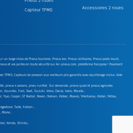
Pneus 2 roues
Accessoires 2 roues
Capteur TPMS
 sur un large choix de Pneus tourisme, Pneus 4x4, Pneus utilitaires, Pneus poids-lourd,
neus et vos jantes en toute sécurité sur Air-pneus.com, plateforme française ! Paiement
ec TPMS, Capteurs de pression aux meilleurs prix garantis avec équilibrage inclus. Aide
s été, pneus 4 saisons, pneu runflat. Sur demande, pneus quad et pneus agricoles.
en, Hyundai, Ford, Seat, Suzuki, Volvo, Dacia, Iveco, Mazda…
 Toyo, Cooper, GT Radial, Nexen, Nokian, Kleber, Maxxis, Yokohama, Kleber, Petlas,
idgestone, Taifa, Falken….
on, Momo…
ental, Kenda, Shinko…