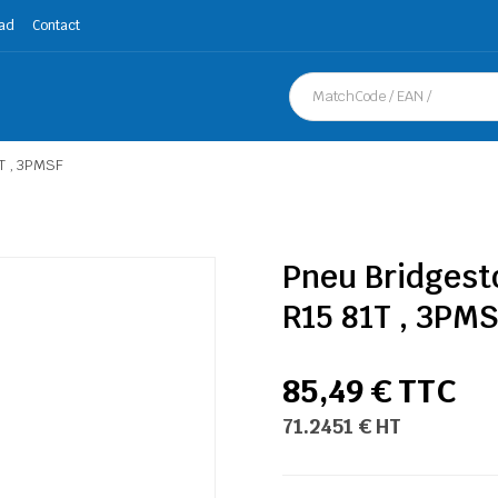
ad
Contact
T , 3PMSF
Pneu Bridgest
R15 81T , 3PM
85,49 € TTC
71.2451 € HT