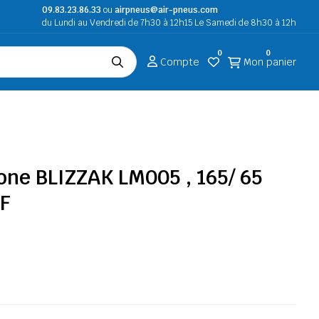
09.83.23.86.33
ou
airpneus@air-pneus.com
du Lundi au Vendredi de 7h30 à 12h15 Le Samedi de 8h30 à 12h
0
0
Compte
Mon panier
one BLIZZAK LM005 , 165/ 65
SF