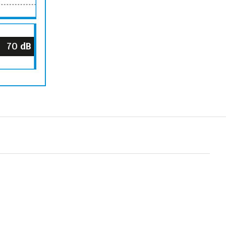
70
dB