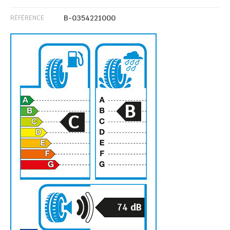
B-0354221000
RÉFÉRENCE
B
C
74
dB