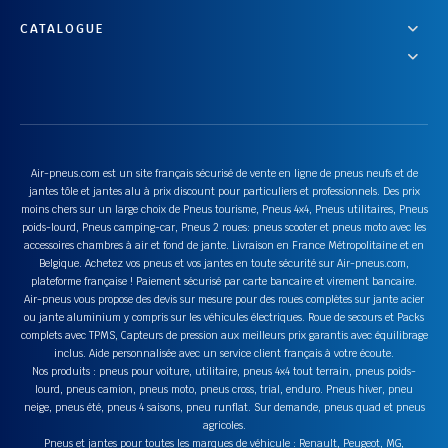
CATALOGUE
Air-pneus.com est un site français sécurisé de vente en ligne de pneus neufs et de
jantes tôle et jantes alu à prix discount pour particuliers et professionnels. Des prix
moins chers sur un large choix de Pneus tourisme, Pneus 4x4, Pneus utilitaires, Pneus
poids-lourd, Pneus camping-car, Pneus 2 roues: pneus scooter et pneus moto avec les
accessoires chambres à air et fond de jante. Livraison en France Métropolitaine et en
Belgique. Achetez vos pneus et vos jantes en toute sécurité sur Air-pneus.com,
plateforme française ! Paiement sécurisé par carte bancaire et virement bancaire.
Air-pneus vous propose des devis sur mesure pour des roues complètes sur jante acier
ou jante aluminium y compris sur les véhicules électriques. Roue de secours et Packs
complets avec TPMS, Capteurs de pression aux meilleurs prix garantis avec équilibrage
inclus. Aide personnalisée avec un service client français à votre écoute.
Nos produits : pneus pour voiture, utilitaire, pneus 4x4 tout terrain, pneus poids-
lourd, pneus camion, pneus moto, pneus cross, trial, enduro. Pneus hiver, pneu
neige, pneus été, pneus 4 saisons, pneu runflat. Sur demande, pneus quad et pneus
agricoles.
Pneus et jantes pour toutes les marques de véhicule : Renault, Peugeot, MG,