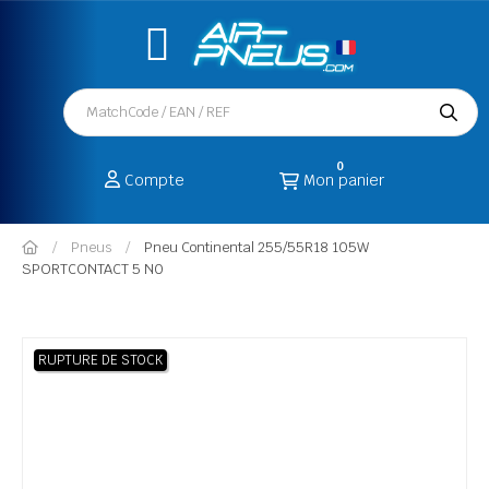
0
Compte
Mon panier
Pneus
Pneu Continental 255/55R18 105W
SPORTCONTACT 5 N0
RUPTURE DE STOCK