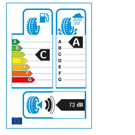
A
C
72
dB