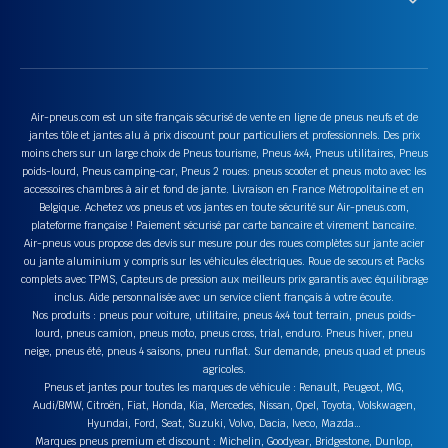
Air-pneus.com est un site français sécurisé de vente en ligne de pneus neufs et de
jantes tôle et jantes alu à prix discount pour particuliers et professionnels. Des prix
moins chers sur un large choix de Pneus tourisme, Pneus 4x4, Pneus utilitaires, Pneus
poids-lourd, Pneus camping-car, Pneus 2 roues: pneus scooter et pneus moto avec les
accessoires chambres à air et fond de jante. Livraison en France Métropolitaine et en
Belgique. Achetez vos pneus et vos jantes en toute sécurité sur Air-pneus.com,
plateforme française ! Paiement sécurisé par carte bancaire et virement bancaire.
Air-pneus vous propose des devis sur mesure pour des roues complètes sur jante acier
ou jante aluminium y compris sur les véhicules électriques. Roue de secours et Packs
complets avec TPMS, Capteurs de pression aux meilleurs prix garantis avec équilibrage
inclus. Aide personnalisée avec un service client français à votre écoute.
Nos produits : pneus pour voiture, utilitaire, pneus 4x4 tout terrain, pneus poids-
lourd, pneus camion, pneus moto, pneus cross, trial, enduro. Pneus hiver, pneu
neige, pneus été, pneus 4 saisons, pneu runflat. Sur demande, pneus quad et pneus
agricoles.
Pneus et jantes pour toutes les marques de véhicule : Renault, Peugeot, MG,
Audi/BMW, Citroën, Fiat, Honda, Kia, Mercedes, Nissan, Opel, Toyota, Volskwagen,
Hyundai, Ford, Seat, Suzuki, Volvo, Dacia, Iveco, Mazda…
Marques pneus premium et discount : Michelin, Goodyear, Bridgestone, Dunlop,