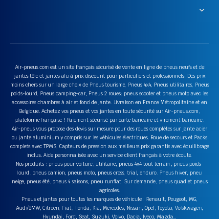
Air-pneus.com est un site français sécurisé de vente en ligne de pneus neufs et de
jantes tôle et jantes alu à prix discount pour particuliers et professionnels. Des prix
moins chers sur un large choix de Pneus tourisme, Pneus 4x4, Pneus utilitaires, Pneus
poids-lourd, Pneus camping-car, Pneus 2 roues: pneus scooter et pneus moto avec les
accessoires chambres à air et fond de jante. Livraison en France Métropolitaine et en
Belgique. Achetez vos pneus et vos jantes en toute sécurité sur Air-pneus.com,
plateforme française ! Paiement sécurisé par carte bancaire et virement bancaire.
Air-pneus vous propose des devis sur mesure pour des roues complètes sur jante acier
ou jante aluminium y compris sur les véhicules électriques. Roue de secours et Packs
complets avec TPMS, Capteurs de pression aux meilleurs prix garantis avec équilibrage
inclus. Aide personnalisée avec un service client français à votre écoute.
Nos produits : pneus pour voiture, utilitaire, pneus 4x4 tout terrain, pneus poids-
lourd, pneus camion, pneus moto, pneus cross, trial, enduro. Pneus hiver, pneu
neige, pneus été, pneus 4 saisons, pneu runflat. Sur demande, pneus quad et pneus
agricoles.
Pneus et jantes pour toutes les marques de véhicule : Renault, Peugeot, MG,
Audi/BMW, Citroën, Fiat, Honda, Kia, Mercedes, Nissan, Opel, Toyota, Volskwagen,
Hyundai, Ford, Seat, Suzuki, Volvo, Dacia, Iveco, Mazda…