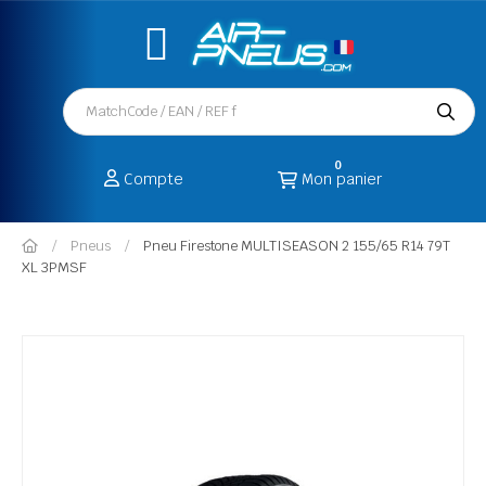
0
Compte
Mon panier
Pneus
Pneu Firestone MULTISEASON 2 155/65 R14 79T
XL 3PMSF