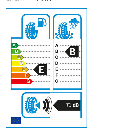
B
E
71
dB