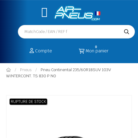
0
Compte
Mon panier
Pneus
Pneu Continental 235/60R18SUV 103V
WINTERCONT. TS 830 P N0
RUPTURE DE STOCK