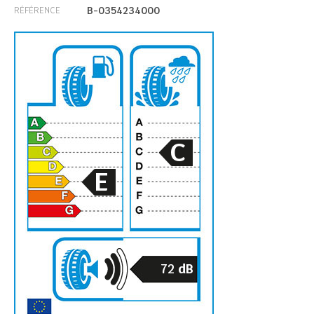
B-0354234000
RÉFÉRENCE
C
E
72
dB