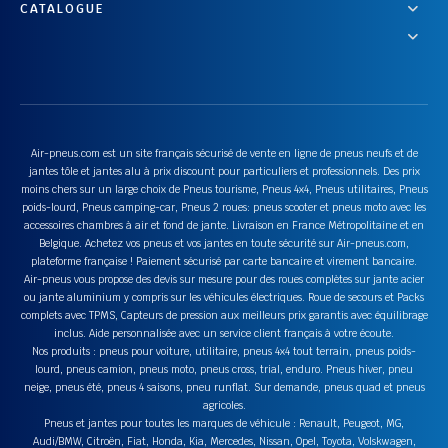
CATALOGUE
Air-pneus.com est un site français sécurisé de vente en ligne de pneus neufs et de
jantes tôle et jantes alu à prix discount pour particuliers et professionnels. Des prix
moins chers sur un large choix de Pneus tourisme, Pneus 4x4, Pneus utilitaires, Pneus
poids-lourd, Pneus camping-car, Pneus 2 roues: pneus scooter et pneus moto avec les
accessoires chambres à air et fond de jante. Livraison en France Métropolitaine et en
Belgique. Achetez vos pneus et vos jantes en toute sécurité sur Air-pneus.com,
plateforme française ! Paiement sécurisé par carte bancaire et virement bancaire.
Air-pneus vous propose des devis sur mesure pour des roues complètes sur jante acier
ou jante aluminium y compris sur les véhicules électriques. Roue de secours et Packs
complets avec TPMS, Capteurs de pression aux meilleurs prix garantis avec équilibrage
inclus. Aide personnalisée avec un service client français à votre écoute.
Nos produits : pneus pour voiture, utilitaire, pneus 4x4 tout terrain, pneus poids-
lourd, pneus camion, pneus moto, pneus cross, trial, enduro. Pneus hiver, pneu
neige, pneus été, pneus 4 saisons, pneu runflat. Sur demande, pneus quad et pneus
agricoles.
Pneus et jantes pour toutes les marques de véhicule : Renault, Peugeot, MG,
Audi/BMW, Citroën, Fiat, Honda, Kia, Mercedes, Nissan, Opel, Toyota, Volskwagen,