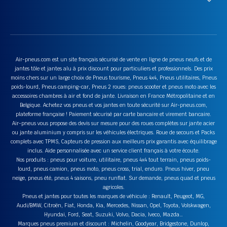
Air-pneus.com est un site français sécurisé de vente en ligne de pneus neufs et de
jantes tôle et jantes alu à prix discount pour particuliers et professionnels. Des prix
moins chers sur un large choix de Pneus tourisme, Pneus 4x4, Pneus utilitaires, Pneus
poids-lourd, Pneus camping-car, Pneus 2 roues: pneus scooter et pneus moto avec les
accessoires chambres à air et fond de jante. Livraison en France Métropolitaine et en
Belgique. Achetez vos pneus et vos jantes en toute sécurité sur Air-pneus.com,
plateforme française ! Paiement sécurisé par carte bancaire et virement bancaire.
Air-pneus vous propose des devis sur mesure pour des roues complètes sur jante acier
ou jante aluminium y compris sur les véhicules électriques. Roue de secours et Packs
complets avec TPMS, Capteurs de pression aux meilleurs prix garantis avec équilibrage
inclus. Aide personnalisée avec un service client français à votre écoute.
Nos produits : pneus pour voiture, utilitaire, pneus 4x4 tout terrain, pneus poids-
lourd, pneus camion, pneus moto, pneus cross, trial, enduro. Pneus hiver, pneu
neige, pneus été, pneus 4 saisons, pneu runflat. Sur demande, pneus quad et pneus
agricoles.
Pneus et jantes pour toutes les marques de véhicule : Renault, Peugeot, MG,
Audi/BMW, Citroën, Fiat, Honda, Kia, Mercedes, Nissan, Opel, Toyota, Volskwagen,
Hyundai, Ford, Seat, Suzuki, Volvo, Dacia, Iveco, Mazda…
Marques pneus premium et discount : Michelin, Goodyear, Bridgestone, Dunlop,