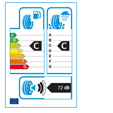
C
C
72
dB