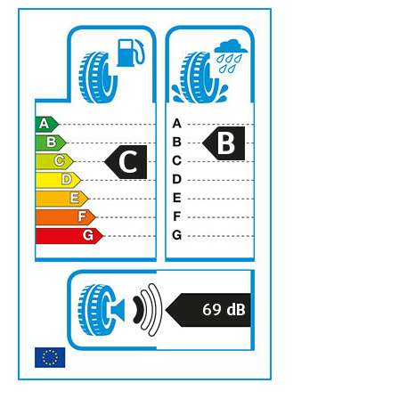
B
C
69
dB