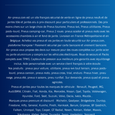
Air-pneus.com est un site français sécurisé de vente en ligne de pneus neufs et de
jantes tôle et jantes alu à prix discount pour particuliers et professionnels. Des prix
moins chers sur un large choix de Pneus tourisme, Pneus 4x4, Pneus utilitaires, Pneus
poids-lourd, Pneus camping-car, Pneus 2 roues: pneus scooter et pneus moto avec les
accessoires chambres à air et fond de jante. Livraison en France Métropolitaine et en
Belgique. Achetez vos pneus et vos jantes en toute sécurité sur Air-pneus.com,
plateforme française ! Paiement sécurisé par carte bancaire et virement bancaire.
Air-pneus vous propose des devis sur mesure pour des roues complètes sur jante acier
ou jante aluminium y compris sur les véhicules électriques. Roue de secours et Packs
complets avec TPMS, Capteurs de pression aux meilleurs prix garantis avec équilibrage
inclus. Aide personnalisée avec un service client français à votre écoute.
Nos produits : pneus pour voiture, utilitaire, pneus 4x4 tout terrain, pneus poids-
lourd, pneus camion, pneus moto, pneus cross, trial, enduro. Pneus hiver, pneu
neige, pneus été, pneus 4 saisons, pneu runflat. Sur demande, pneus quad et pneus
agricoles.
Pneus et jantes pour toutes les marques de véhicule : Renault, Peugeot, MG,
Audi/BMW, Citroën, Fiat, Honda, Kia, Mercedes, Nissan, Opel, Toyota, Volskwagen,
Hyundai, Ford, Seat, Suzuki, Volvo, Dacia, Iveco, Mazda…
Marques pneus premium et discount : Michelin, Goodyear, Bridgestone, Dunlop,
Firestone, Hifly, General, Kumho, Pirelli, Hankook, Barum, Gripmax, BF Goodrich,
Falken, Uniroyal, Toyo, Cooper, GT Radial, Nexen, Nokian, Kleber, Maxxis,
Yokohama, Kleber, Petlas, Tourador, Syron, Vredestein, Semperit….