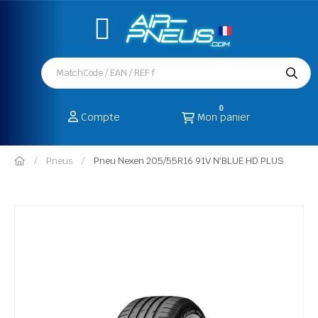
0
Compte
Mon panier
Pneus
Pneu Nexen 205/55R16 91V N'BLUE HD PLUS