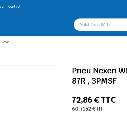
ad
Contact
, 3PMSF
Pneu Nexen WI
87R , 3PMSF
72,86 € TTC
60.7152 € HT