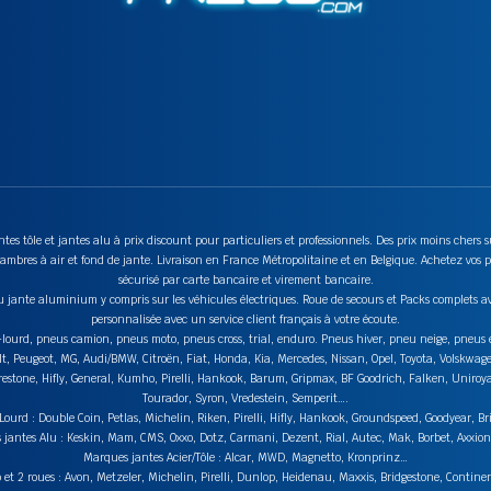
tes tôle et jantes alu à prix discount pour particuliers et professionnels. Des prix moins chers
mbres à air et fond de jante. Livraison en France Métropolitaine et en Belgique. Achetez vos p
sécurisé par carte bancaire et virement bancaire.
u jante aluminium y compris sur les véhicules électriques. Roue de secours et Packs complets av
personnalisée avec un service client français à votre écoute.
ds-lourd, pneus camion, pneus moto, pneus cross, trial, enduro. Pneus hiver, pneu neige, pneu
lt, Peugeot, MG, Audi/BMW, Citroën, Fiat, Honda, Kia, Mercedes, Nissan, Opel, Toyota, Volskwag
stone, Hifly, General, Kumho, Pirelli, Hankook, Barum, Gripmax, BF Goodrich, Falken, Uniroyal,
Tourador, Syron, Vredestein, Semperit….
urd : Double Coin, Petlas, Michelin, Riken, Pirelli, Hifly, Hankook, Groundspeed, Goodyear, Br
jantes Alu : Keskin, Mam, CMS, Oxxo, Dotz, Carmani, Dezent, Rial, Autec, Mak, Borbet, Axxi
Marques jantes Acier/Tôle : Alcar, MWD, Magnetto, Kronprinz…
t 2 roues : Avon, Metzeler, Michelin, Pirelli, Dunlop, Heidenau, Maxxis, Bridgestone, Contin