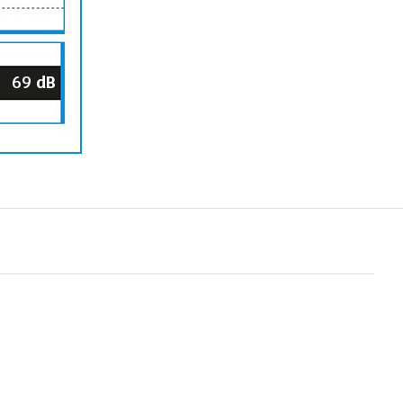
69
dB