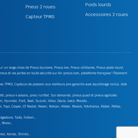
Poids lourds
Pneus 2 roues
Accessoires 2 roues
Capteur TPMS
 sur un large choix de Pneus tourisme, Pneus 4x4, Pneus utilitaires, Pneus poids-lourd,
neus et vos jantes en toute sécurité sur Air-pneus.com, plateforme française ! Paiement
ec TPMS, Capteurs de pression aux meilleurs prix garantis avec équilibrage inclus. Aide
s été, pneus 4 saisons, pneu runflat. Sur demande, pneus quad et pneus agricoles.
en, Hyundai, Ford, Seat, Suzuki, Volvo, Dacia, Iveco, Mazda…
 Toyo, Cooper, GT Radial, Nexen, Nokian, Kleber, Maxxis, Yokohama, Kleber, Petlas,
idgestone, Taifa, Falken….
on, Momo…
ental, Kenda, Shinko…