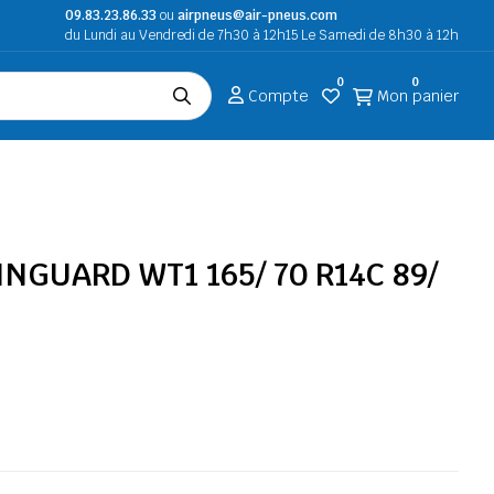
09.83.23.86.33
ou
airpneus@air-pneus.com
du Lundi au Vendredi de 7h30 à 12h15 Le Samedi de 8h30 à 12h
0
0
Compte
Mon panier
NGUARD WT1 165/ 70 R14C 89/