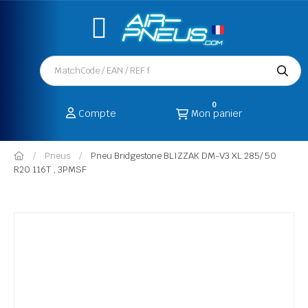
0
Compte
Mon panier
Pneus
Pneu Bridgestone BLIZZAK DM-V3 XL 285/ 50
R20 116T , 3PMSF