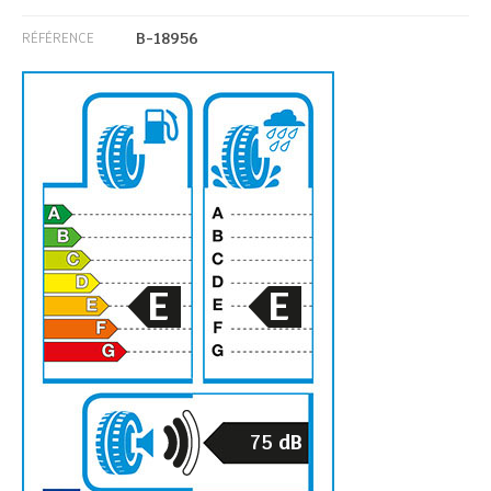
B-18956
RÉFÉRENCE
E
E
75
dB