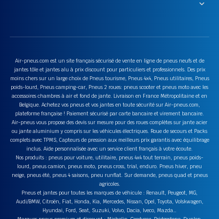
Air-pneus.com est un site français sécurisé de vente en ligne de pneus neufs et de
jantes tôle et jantes alu à prix discount pour particuliers et professionnels. Des prix
moins chers sur un large choix de Pneus tourisme, Pneus 4x4, Pneus utilitaires, Pneus
poids-lourd, Pneus camping-car, Pneus 2 roues: pneus scooter et pneus moto avec les
accessoires chambres à air et fond de jante. Livraison en France Métropolitaine et en
Belgique. Achetez vos pneus et vos jantes en toute sécurité sur Air-pneus.com,
plateforme française ! Paiement sécurisé par carte bancaire et virement bancaire.
Air-pneus vous propose des devis sur mesure pour des roues complètes sur jante acier
ou jante aluminium y compris sur les véhicules électriques. Roue de secours et Packs
complets avec TPMS, Capteurs de pression aux meilleurs prix garantis avec équilibrage
inclus. Aide personnalisée avec un service client français à votre écoute.
Nos produits : pneus pour voiture, utilitaire, pneus 4x4 tout terrain, pneus poids-
lourd, pneus camion, pneus moto, pneus cross, trial, enduro. Pneus hiver, pneu
neige, pneus été, pneus 4 saisons, pneu runflat. Sur demande, pneus quad et pneus
agricoles.
Pneus et jantes pour toutes les marques de véhicule : Renault, Peugeot, MG,
Audi/BMW, Citroën, Fiat, Honda, Kia, Mercedes, Nissan, Opel, Toyota, Volskwagen,
Hyundai, Ford, Seat, Suzuki, Volvo, Dacia, Iveco, Mazda…