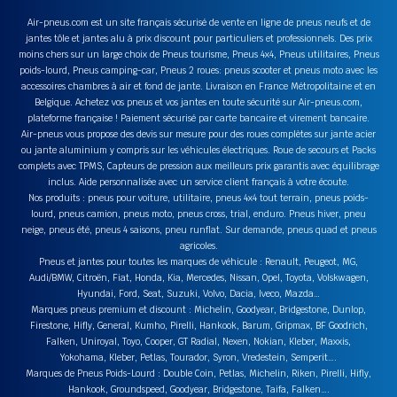
Air-pneus.com est un site français sécurisé de vente en ligne de pneus neufs et de
jantes tôle et jantes alu à prix discount pour particuliers et professionnels. Des prix
moins chers sur un large choix de Pneus tourisme, Pneus 4x4, Pneus utilitaires, Pneus
poids-lourd, Pneus camping-car, Pneus 2 roues: pneus scooter et pneus moto avec les
accessoires chambres à air et fond de jante. Livraison en France Métropolitaine et en
Belgique. Achetez vos pneus et vos jantes en toute sécurité sur Air-pneus.com,
plateforme française ! Paiement sécurisé par carte bancaire et virement bancaire.
Air-pneus vous propose des devis sur mesure pour des roues complètes sur jante acier
ou jante aluminium y compris sur les véhicules électriques. Roue de secours et Packs
complets avec TPMS, Capteurs de pression aux meilleurs prix garantis avec équilibrage
inclus. Aide personnalisée avec un service client français à votre écoute.
Nos produits : pneus pour voiture, utilitaire, pneus 4x4 tout terrain, pneus poids-
lourd, pneus camion, pneus moto, pneus cross, trial, enduro. Pneus hiver, pneu
neige, pneus été, pneus 4 saisons, pneu runflat. Sur demande, pneus quad et pneus
agricoles.
Pneus et jantes pour toutes les marques de véhicule : Renault, Peugeot, MG,
Audi/BMW, Citroën, Fiat, Honda, Kia, Mercedes, Nissan, Opel, Toyota, Volskwagen,
Hyundai, Ford, Seat, Suzuki, Volvo, Dacia, Iveco, Mazda…
Marques pneus premium et discount : Michelin, Goodyear, Bridgestone, Dunlop,
Firestone, Hifly, General, Kumho, Pirelli, Hankook, Barum, Gripmax, BF Goodrich,
Falken, Uniroyal, Toyo, Cooper, GT Radial, Nexen, Nokian, Kleber, Maxxis,
Yokohama, Kleber, Petlas, Tourador, Syron, Vredestein, Semperit….
Marques de Pneus Poids-Lourd : Double Coin, Petlas, Michelin, Riken, Pirelli, Hifly,
Hankook, Groundspeed, Goodyear, Bridgestone, Taifa, Falken….