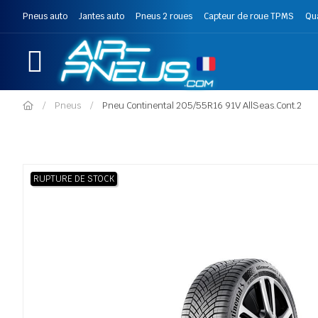
Pneus auto
Jantes auto
Pneus 2 roues
Capteur de roue TPMS
Qu
Pneus
Pneu Continental 205/55R16 91V AllSeas.Cont.2
RUPTURE DE STOCK