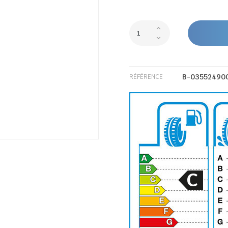
B-03552490
RÉFÉRENCE
C