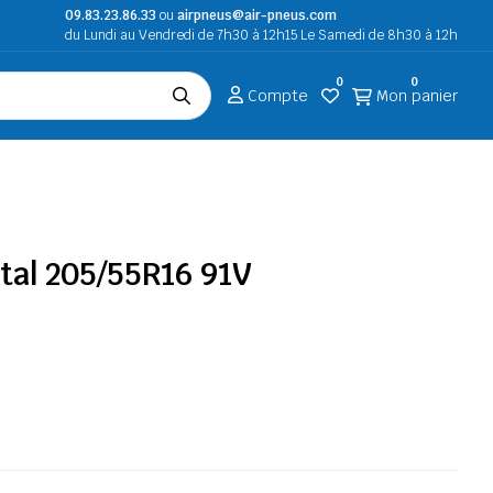
09.83.23.86.33
ou
airpneus@air-pneus.com
du Lundi au Vendredi de 7h30 à 12h15 Le Samedi de 8h30 à 12h
0
0
Compte
Mon panier
tal 205/55R16 91V