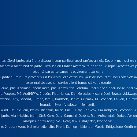
tes tôle et jantes alu à prix discount pour particuliers et professionnels. Des prix moins chers
mbres à air et fond de jante. Livraison en France Métropolitaine et en Belgique. Achetez vos p
sécurisé par carte bancaire et virement bancaire.
u jante aluminium y compris sur les véhicules électriques. Roue de secours et Packs complets av
personnalisée avec un service client français à votre écoute.
ds-lourd, pneus camion, pneus moto, pneus cross, trial, enduro. Pneus hiver, pneu neige, pneu
lt, Peugeot, MG, Audi/BMW, Citroën, Fiat, Honda, Kia, Mercedes, Nissan, Opel, Toyota, Volskwag
stone, Hifly, General, Kumho, Pirelli, Hankook, Barum, Gripmax, BF Goodrich, Falken, Uniroyal,
Tourador, Syron, Vredestein, Semperit….
urd : Double Coin, Petlas, Michelin, Riken, Pirelli, Hifly, Hankook, Groundspeed, Goodyear, Br
jantes Alu : Keskin, Mam, CMS, Oxxo, Dotz, Carmani, Dezent, Rial, Autec, Mak, Borbet, Axxi
Marques jantes Acier/Tôle : Alcar, MWD, Magnetto, Kronprinz…
t 2 roues : Avon, Metzeler, Michelin, Pirelli, Dunlop, Heidenau, Maxxis, Bridgestone, Contin