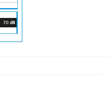
70
dB