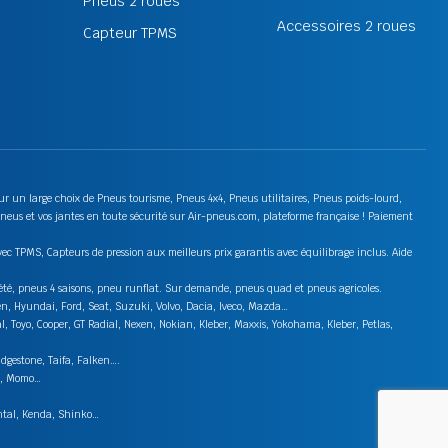
Pneus 2 roues
Accessoires 2 roues
Capteur TPMS
 sur un large choix de Pneus tourisme, Pneus 4x4, Pneus utilitaires, Pneus poids-lourd,
neus et vos jantes en toute sécurité sur Air-pneus.com, plateforme française ! Paiement
ec TPMS, Capteurs de pression aux meilleurs prix garantis avec équilibrage inclus. Aide
s été, pneus 4 saisons, pneu runflat. Sur demande, pneus quad et pneus agricoles.
en, Hyundai, Ford, Seat, Suzuki, Volvo, Dacia, Iveco, Mazda…
 Toyo, Cooper, GT Radial, Nexen, Nokian, Kleber, Maxxis, Yokohama, Kleber, Petlas,
idgestone, Taifa, Falken….
on, Momo…
ental, Kenda, Shinko…