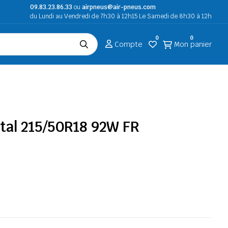
09.83.23.86.33
ou
airpneus@air-pneus.com
du Lundi au Vendredi de 7h30 à 12h15 Le Samedi de 8h30 à 12h
0
0
Compte
Mon panier
tal 215/50R18 92W FR