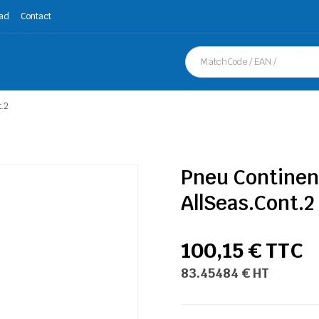
ad
Contact
.2
Pneu Continen
AllSeas.Cont.2
100,15 € TTC
83.45484 € HT