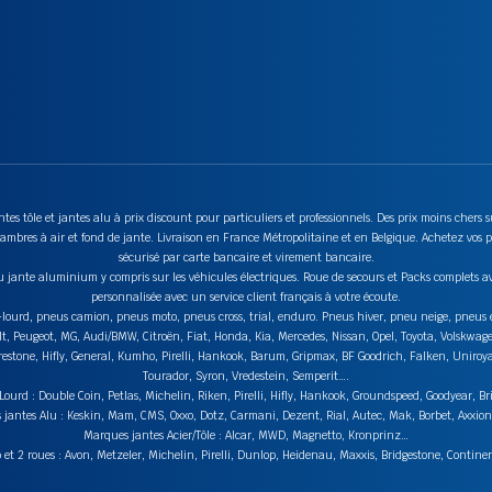
tes tôle et jantes alu à prix discount pour particuliers et professionnels. Des prix moins chers
mbres à air et fond de jante. Livraison en France Métropolitaine et en Belgique. Achetez vos p
sécurisé par carte bancaire et virement bancaire.
u jante aluminium y compris sur les véhicules électriques. Roue de secours et Packs complets av
personnalisée avec un service client français à votre écoute.
ds-lourd, pneus camion, pneus moto, pneus cross, trial, enduro. Pneus hiver, pneu neige, pneu
lt, Peugeot, MG, Audi/BMW, Citroën, Fiat, Honda, Kia, Mercedes, Nissan, Opel, Toyota, Volskwag
stone, Hifly, General, Kumho, Pirelli, Hankook, Barum, Gripmax, BF Goodrich, Falken, Uniroyal,
Tourador, Syron, Vredestein, Semperit….
urd : Double Coin, Petlas, Michelin, Riken, Pirelli, Hifly, Hankook, Groundspeed, Goodyear, Br
jantes Alu : Keskin, Mam, CMS, Oxxo, Dotz, Carmani, Dezent, Rial, Autec, Mak, Borbet, Axxi
Marques jantes Acier/Tôle : Alcar, MWD, Magnetto, Kronprinz…
t 2 roues : Avon, Metzeler, Michelin, Pirelli, Dunlop, Heidenau, Maxxis, Bridgestone, Contin