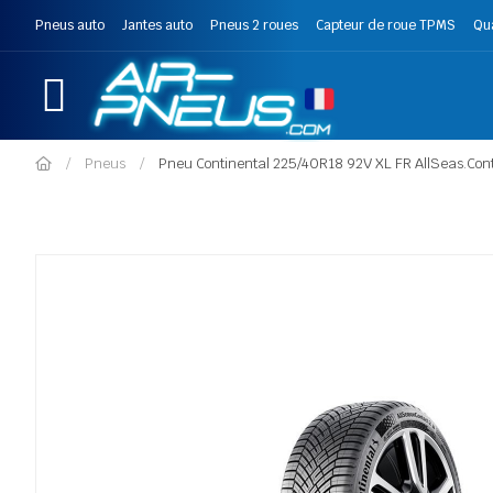
Pneus auto
Jantes auto
Pneus 2 roues
Capteur de roue TPMS
Qu
Pneus
Pneu Continental 225/40R18 92V XL FR AllSeas.Cont