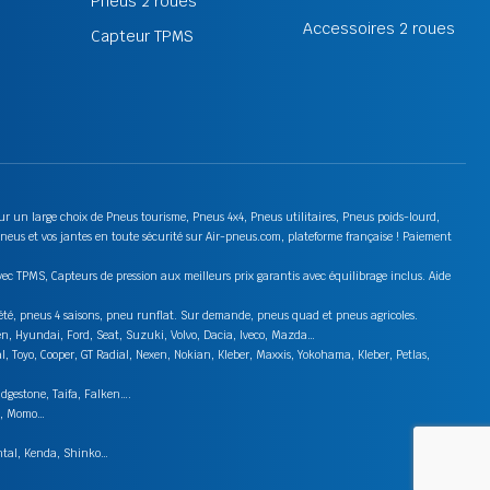
Pneus 2 roues
Accessoires 2 roues
Capteur TPMS
 sur un large choix de Pneus tourisme, Pneus 4x4, Pneus utilitaires, Pneus poids-lourd,
neus et vos jantes en toute sécurité sur Air-pneus.com, plateforme française ! Paiement
ec TPMS, Capteurs de pression aux meilleurs prix garantis avec équilibrage inclus. Aide
s été, pneus 4 saisons, pneu runflat. Sur demande, pneus quad et pneus agricoles.
en, Hyundai, Ford, Seat, Suzuki, Volvo, Dacia, Iveco, Mazda…
 Toyo, Cooper, GT Radial, Nexen, Nokian, Kleber, Maxxis, Yokohama, Kleber, Petlas,
idgestone, Taifa, Falken….
on, Momo…
ental, Kenda, Shinko…