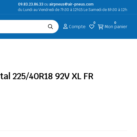
09.83.23.86.33
ou
airpneus@air-pneus.com
du Lundi au Vendredi de 7h30 à 12h15 Le Samedi de 8h30 à 12h
0
0
Compte
Mon panier
tal 225/40R18 92V XL FR