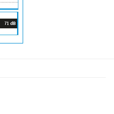
71
dB