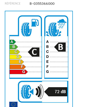
B-0355366000
RÉFÉRENCE
B
C
72
dB