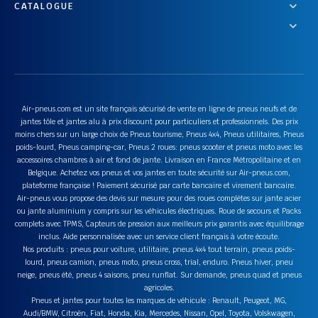
CATALOGUE
Air-pneus.com est un site français sécurisé de vente en ligne de pneus neufs et de
jantes tôle et jantes alu à prix discount pour particuliers et professionnels. Des prix
moins chers sur un large choix de Pneus tourisme, Pneus 4x4, Pneus utilitaires, Pneus
poids-lourd, Pneus camping-car, Pneus 2 roues: pneus scooter et pneus moto avec les
accessoires chambres à air et fond de jante. Livraison en France Métropolitaine et en
Belgique. Achetez vos pneus et vos jantes en toute sécurité sur Air-pneus.com,
plateforme française ! Paiement sécurisé par carte bancaire et virement bancaire.
Air-pneus vous propose des devis sur mesure pour des roues complètes sur jante acier
ou jante aluminium y compris sur les véhicules électriques. Roue de secours et Packs
complets avec TPMS, Capteurs de pression aux meilleurs prix garantis avec équilibrage
inclus. Aide personnalisée avec un service client français à votre écoute.
Nos produits : pneus pour voiture, utilitaire, pneus 4x4 tout terrain, pneus poids-
lourd, pneus camion, pneus moto, pneus cross, trial, enduro. Pneus hiver, pneu
neige, pneus été, pneus 4 saisons, pneu runflat. Sur demande, pneus quad et pneus
agricoles.
Pneus et jantes pour toutes les marques de véhicule : Renault, Peugeot, MG,
Audi/BMW, Citroën, Fiat, Honda, Kia, Mercedes, Nissan, Opel, Toyota, Volskwagen,