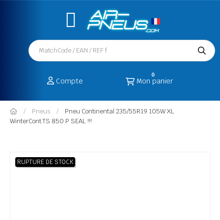
0
Compte
Mon panier
Pneus
Pneu Continental 235/55R19 105W XL
WinterCont.TS 850 P SEAL !!!
RUPTURE DE STOCK