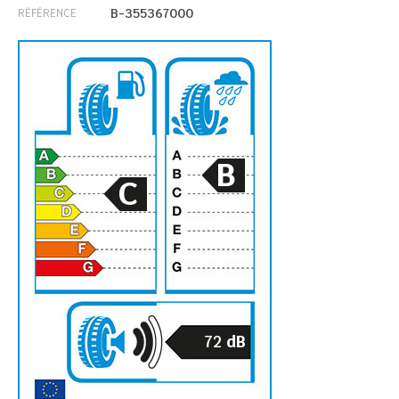
B-355367000
RÉFÉRENCE
B
C
72
dB