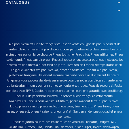
CATALOGUE
Air-pneus.com est un site français sécurisé de vente en ligne de pneus neufs et de
jantes tôle et jantes alu à prix discount pour particuliers et professionnels. Des prix
moins chers sur un large choix de Pneus tourisme, Pneus 4x4, Pneus utilitaires, Pneus
poids-lourd, Pneus camping-car, Pneus 2 roues: pneus scooter et pneus moto avec les
accessoires chambres à air et fond de jante. Livraison en France Métropolitaine et en
Belgique. Achetez vos pneus et vos jantes en toute sécurité sur Air-pneus.com,
plateforme française ! Paiement sécurisé par carte bancaire et virement bancaire.
Air-pneus vous propose des devis sur mesure pour des roues complètes sur jante acier
ou jante aluminium y compris sur les véhicules électriques. Roue de secours et Packs
complets avec TPMS, Capteurs de pression aux meilleurs prix garantis avec équilibrage
inclus. Aide personnalisée avec un service client français à votre écoute.
Nos produits : pneus pour voiture, utilitaire, pneus 4x4 tout terrain, pneus poids-
lourd, pneus camion, pneus moto, pneus cross, trial, enduro. Pneus hiver, pneu
neige, pneus été, pneus 4 saisons, pneu runflat. Sur demande, pneus quad et pneus
agricoles.
Pneus et jantes pour toutes les marques de véhicule : Renault, Peugeot, MG,
Audi/BMW, Citroën, Fiat, Honda, Kia, Mercedes, Nissan, Opel, Toyota, Volskwagen,