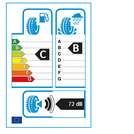
B
C
72
dB