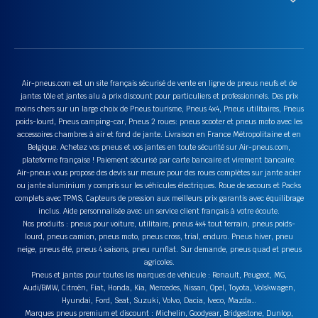
Air-pneus.com est un site français sécurisé de vente en ligne de pneus neufs et de
jantes tôle et jantes alu à prix discount pour particuliers et professionnels. Des prix
moins chers sur un large choix de Pneus tourisme, Pneus 4x4, Pneus utilitaires, Pneus
poids-lourd, Pneus camping-car, Pneus 2 roues: pneus scooter et pneus moto avec les
accessoires chambres à air et fond de jante. Livraison en France Métropolitaine et en
Belgique. Achetez vos pneus et vos jantes en toute sécurité sur Air-pneus.com,
plateforme française ! Paiement sécurisé par carte bancaire et virement bancaire.
Air-pneus vous propose des devis sur mesure pour des roues complètes sur jante acier
ou jante aluminium y compris sur les véhicules électriques. Roue de secours et Packs
complets avec TPMS, Capteurs de pression aux meilleurs prix garantis avec équilibrage
inclus. Aide personnalisée avec un service client français à votre écoute.
Nos produits : pneus pour voiture, utilitaire, pneus 4x4 tout terrain, pneus poids-
lourd, pneus camion, pneus moto, pneus cross, trial, enduro. Pneus hiver, pneu
neige, pneus été, pneus 4 saisons, pneu runflat. Sur demande, pneus quad et pneus
agricoles.
Pneus et jantes pour toutes les marques de véhicule : Renault, Peugeot, MG,
Audi/BMW, Citroën, Fiat, Honda, Kia, Mercedes, Nissan, Opel, Toyota, Volskwagen,
Hyundai, Ford, Seat, Suzuki, Volvo, Dacia, Iveco, Mazda…
Marques pneus premium et discount : Michelin, Goodyear, Bridgestone, Dunlop,