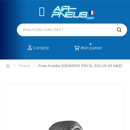
0
Compte
Mon panier
Pneus
Pneu Kumho 205/65R15 99V XL SOLUS 4S HA32