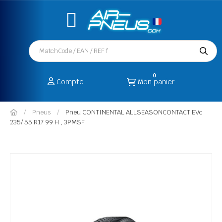
0
Compte
Mon panier
Pneus
Pneu CONTINENTAL ALLSEASONCONTACT EVc
235/ 55 R17 99 H , 3PMSF