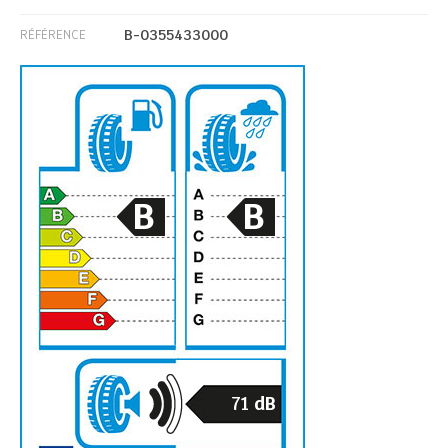
B-0355433000
RÉFÉRENCE
B
B
71
dB