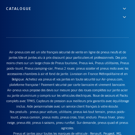
CATALOGUE
Air-pneus.com est un site français sécurisé de vente en ligne de pneus neufs et de
jantes tôle et jantes alu à prix discount pour particuliers et professionnels. Des prix
moins chers sur un large choix de Pneus tourisme, Pneus 4x4, Pneus utilitaires, Pneus
poids-lourd, Pneus camping-car, Pneus 2 roues: pneus scooter et pneus moto avec les
accessoires chambres à air et fond de jante. Livraison en France Métropolitaine et en
Belgique. Achetez vos pneus et vos jantes en toute sécurité sur Air-pneus.com,
plateforme française ! Paiement sécurisé par carte bancaire et virement bancaire.
Air-pneus vous propose des devis sur mesure pour des roues complètes sur jante acier
ou jante aluminium y compris sur les véhicules électriques. Roue de secours et Packs
complets avec TPMS, Capteurs de pression aux meilleurs prix garantis avec équilibrage
inclus. Aide personnalisée avec un service client français à votre écoute.
Nos produits : pneus pour voiture, utilitaire, pneus 4x4 tout terrain, pneus poids-
lourd, pneus camion, pneus moto, pneus cross, trial, enduro. Pneus hiver, pneu
neige, pneus été, pneus 4 saisons, pneu runflat. Sur demande, pneus quad et pneus
agricoles.
Pneus et jantes pour toutes les marques de véhicule : Renault, Peugeot, MG,