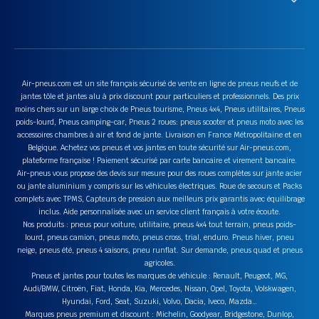
Air-pneus.com est un site français sécurisé de vente en ligne de pneus neufs et de
jantes tôle et jantes alu à prix discount pour particuliers et professionnels. Des prix
moins chers sur un large choix de Pneus tourisme, Pneus 4x4, Pneus utilitaires, Pneus
poids-lourd, Pneus camping-car, Pneus 2 roues: pneus scooter et pneus moto avec les
accessoires chambres à air et fond de jante. Livraison en France Métropolitaine et en
Belgique. Achetez vos pneus et vos jantes en toute sécurité sur Air-pneus.com,
plateforme française ! Paiement sécurisé par carte bancaire et virement bancaire.
Air-pneus vous propose des devis sur mesure pour des roues complètes sur jante acier
ou jante aluminium y compris sur les véhicules électriques. Roue de secours et Packs
complets avec TPMS, Capteurs de pression aux meilleurs prix garantis avec équilibrage
inclus. Aide personnalisée avec un service client français à votre écoute.
Nos produits : pneus pour voiture, utilitaire, pneus 4x4 tout terrain, pneus poids-
lourd, pneus camion, pneus moto, pneus cross, trial, enduro. Pneus hiver, pneu
neige, pneus été, pneus 4 saisons, pneu runflat. Sur demande, pneus quad et pneus
agricoles.
Pneus et jantes pour toutes les marques de véhicule : Renault, Peugeot, MG,
Audi/BMW, Citroën, Fiat, Honda, Kia, Mercedes, Nissan, Opel, Toyota, Volskwagen,
Hyundai, Ford, Seat, Suzuki, Volvo, Dacia, Iveco, Mazda…
Marques pneus premium et discount : Michelin, Goodyear, Bridgestone, Dunlop,