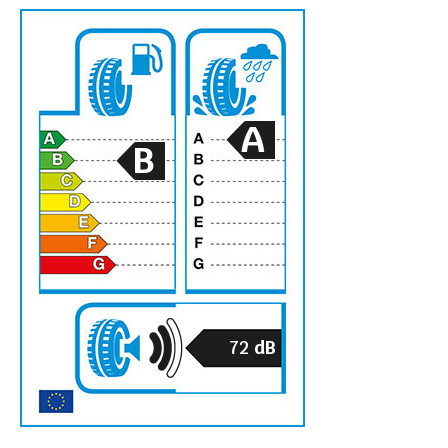
A
B
72
dB