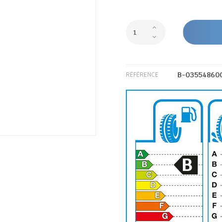
B-03554860
RÉFÉRENCE
B