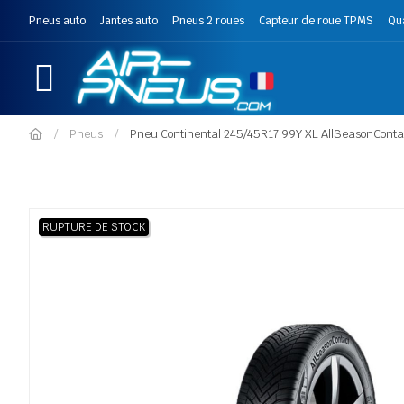
Pneus auto
Jantes auto
Pneus 2 roues
Capteur de roue TPMS
Qu
Pneus
Pneu Continental 245/45R17 99Y XL AllSeasonConta
RUPTURE DE STOCK