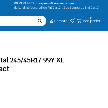
09.83.23.86.33
ou
airpneus@air-pneus.com
du Lundi au Vendredi de 7h30 à 12h15 Le Samedi de 8h30 à 12h
0
0
Compte
Mon panier
tal 245/45R17 99Y XL
act