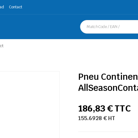
ad
Contact
ct
Pneu Continen
AllSeasonCont
186,83 € TTC
155.6928 € HT