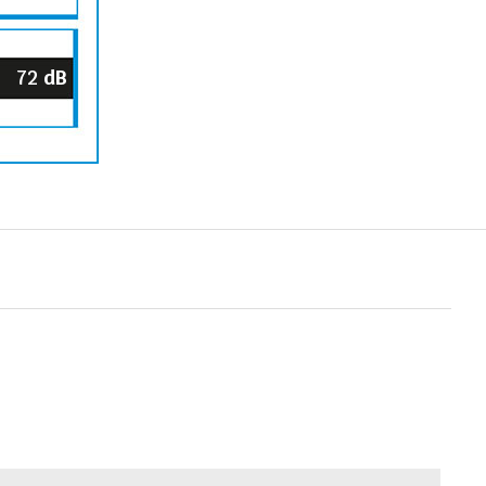
72
dB