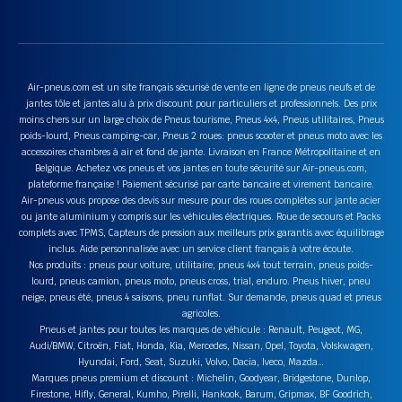
Air-pneus.com est un site français sécurisé de vente en ligne de pneus neufs et de
jantes tôle et jantes alu à prix discount pour particuliers et professionnels. Des prix
moins chers sur un large choix de Pneus tourisme, Pneus 4x4, Pneus utilitaires, Pneus
poids-lourd, Pneus camping-car, Pneus 2 roues: pneus scooter et pneus moto avec les
accessoires chambres à air et fond de jante. Livraison en France Métropolitaine et en
Belgique. Achetez vos pneus et vos jantes en toute sécurité sur Air-pneus.com,
plateforme française ! Paiement sécurisé par carte bancaire et virement bancaire.
Air-pneus vous propose des devis sur mesure pour des roues complètes sur jante acier
ou jante aluminium y compris sur les véhicules électriques. Roue de secours et Packs
complets avec TPMS, Capteurs de pression aux meilleurs prix garantis avec équilibrage
inclus. Aide personnalisée avec un service client français à votre écoute.
Nos produits : pneus pour voiture, utilitaire, pneus 4x4 tout terrain, pneus poids-
lourd, pneus camion, pneus moto, pneus cross, trial, enduro. Pneus hiver, pneu
neige, pneus été, pneus 4 saisons, pneu runflat. Sur demande, pneus quad et pneus
agricoles.
Pneus et jantes pour toutes les marques de véhicule : Renault, Peugeot, MG,
Audi/BMW, Citroën, Fiat, Honda, Kia, Mercedes, Nissan, Opel, Toyota, Volskwagen,
Hyundai, Ford, Seat, Suzuki, Volvo, Dacia, Iveco, Mazda…
Marques pneus premium et discount : Michelin, Goodyear, Bridgestone, Dunlop,
Firestone, Hifly, General, Kumho, Pirelli, Hankook, Barum, Gripmax, BF Goodrich,