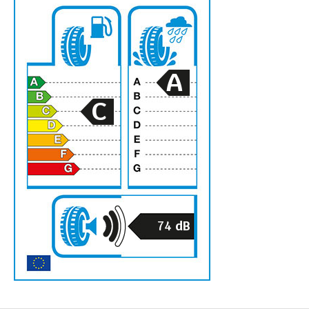
A
C
74
dB