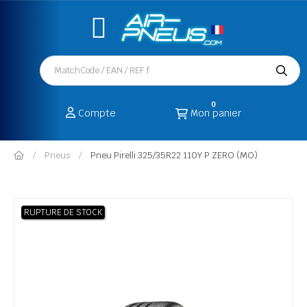
0
Compte
Mon panier
Pneus
Pneu Pirelli 325/35R22 110Y P ZERO (MO)
RUPTURE DE STOCK