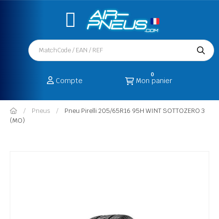
0
Compte
Mon panier
Pneus
Pneu Pirelli 205/65R16 95H WINT SOTTOZERO 3
(MO)