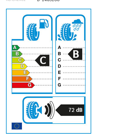
B
C
72
dB