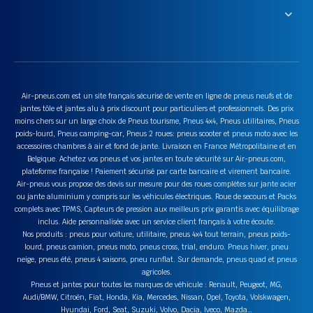
Air-pneus.com est un site français sécurisé de vente en ligne de pneus neufs et de
jantes tôle et jantes alu à prix discount pour particuliers et professionnels. Des prix
moins chers sur un large choix de Pneus tourisme, Pneus 4x4, Pneus utilitaires, Pneus
poids-lourd, Pneus camping-car, Pneus 2 roues: pneus scooter et pneus moto avec les
accessoires chambres à air et fond de jante. Livraison en France Métropolitaine et en
Belgique. Achetez vos pneus et vos jantes en toute sécurité sur Air-pneus.com,
plateforme française ! Paiement sécurisé par carte bancaire et virement bancaire.
Air-pneus vous propose des devis sur mesure pour des roues complètes sur jante acier
ou jante aluminium y compris sur les véhicules électriques. Roue de secours et Packs
complets avec TPMS, Capteurs de pression aux meilleurs prix garantis avec équilibrage
inclus. Aide personnalisée avec un service client français à votre écoute.
Nos produits : pneus pour voiture, utilitaire, pneus 4x4 tout terrain, pneus poids-
lourd, pneus camion, pneus moto, pneus cross, trial, enduro. Pneus hiver, pneu
neige, pneus été, pneus 4 saisons, pneu runflat. Sur demande, pneus quad et pneus
agricoles.
Pneus et jantes pour toutes les marques de véhicule : Renault, Peugeot, MG,
Audi/BMW, Citroën, Fiat, Honda, Kia, Mercedes, Nissan, Opel, Toyota, Volskwagen,
Hyundai, Ford, Seat, Suzuki, Volvo, Dacia, Iveco, Mazda…