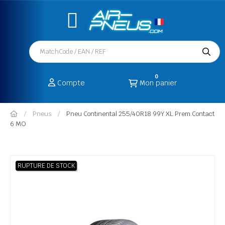
0
Compte
Mon panier
Pneus
Pneu Continental 255/40R18 99Y XL Prem.Contact
6 MO
RUPTURE DE STOCK