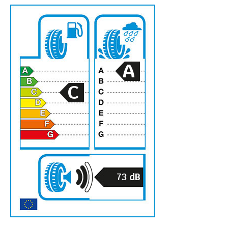
A
C
73
dB