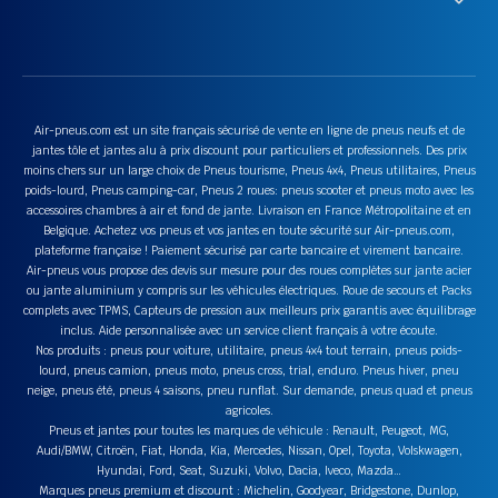
Air-pneus.com est un site français sécurisé de vente en ligne de pneus neufs et de
jantes tôle et jantes alu à prix discount pour particuliers et professionnels. Des prix
moins chers sur un large choix de Pneus tourisme, Pneus 4x4, Pneus utilitaires, Pneus
poids-lourd, Pneus camping-car, Pneus 2 roues: pneus scooter et pneus moto avec les
accessoires chambres à air et fond de jante. Livraison en France Métropolitaine et en
Belgique. Achetez vos pneus et vos jantes en toute sécurité sur Air-pneus.com,
plateforme française ! Paiement sécurisé par carte bancaire et virement bancaire.
Air-pneus vous propose des devis sur mesure pour des roues complètes sur jante acier
ou jante aluminium y compris sur les véhicules électriques. Roue de secours et Packs
complets avec TPMS, Capteurs de pression aux meilleurs prix garantis avec équilibrage
inclus. Aide personnalisée avec un service client français à votre écoute.
Nos produits : pneus pour voiture, utilitaire, pneus 4x4 tout terrain, pneus poids-
lourd, pneus camion, pneus moto, pneus cross, trial, enduro. Pneus hiver, pneu
neige, pneus été, pneus 4 saisons, pneu runflat. Sur demande, pneus quad et pneus
agricoles.
Pneus et jantes pour toutes les marques de véhicule : Renault, Peugeot, MG,
Audi/BMW, Citroën, Fiat, Honda, Kia, Mercedes, Nissan, Opel, Toyota, Volskwagen,
Hyundai, Ford, Seat, Suzuki, Volvo, Dacia, Iveco, Mazda…
Marques pneus premium et discount : Michelin, Goodyear, Bridgestone, Dunlop,