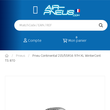
0
Compte
Mon panier
Pneus
Pneu Continental 215/55R16 97H XL WinterCont.
TS 870