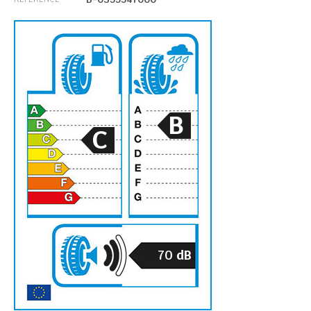
B
C
70
dB