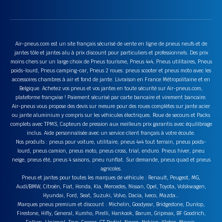
Air-pneus.com est un site français sécurisé de vente en ligne de pneus neufs et de
jantes tôle et jantes alu à prix discount pour particuliers et professionnels. Des prix
moins chers sur un large choix de Pneus tourisme, Pneus 4x4, Pneus utilitaires, Pneus
poids-lourd, Pneus camping-car, Pneus 2 roues: pneus scooter et pneus moto avec les
accessoires chambres à air et fond de jante. Livraison en France Métropolitaine et en
Belgique. Achetez vos pneus et vos jantes en toute sécurité sur Air-pneus.com,
plateforme française ! Paiement sécurisé par carte bancaire et virement bancaire.
Air-pneus vous propose des devis sur mesure pour des roues complètes sur jante acier
ou jante aluminium y compris sur les véhicules électriques. Roue de secours et Packs
complets avec TPMS, Capteurs de pression aux meilleurs prix garantis avec équilibrage
inclus. Aide personnalisée avec un service client français à votre écoute.
Nos produits : pneus pour voiture, utilitaire, pneus 4x4 tout terrain, pneus poids-
lourd, pneus camion, pneus moto, pneus cross, trial, enduro. Pneus hiver, pneu
neige, pneus été, pneus 4 saisons, pneu runflat. Sur demande, pneus quad et pneus
agricoles.
Pneus et jantes pour toutes les marques de véhicule : Renault, Peugeot, MG,
Audi/BMW, Citroën, Fiat, Honda, Kia, Mercedes, Nissan, Opel, Toyota, Volskwagen,
Hyundai, Ford, Seat, Suzuki, Volvo, Dacia, Iveco, Mazda…
Marques pneus premium et discount : Michelin, Goodyear, Bridgestone, Dunlop,
Firestone, Hifly, General, Kumho, Pirelli, Hankook, Barum, Gripmax, BF Goodrich,