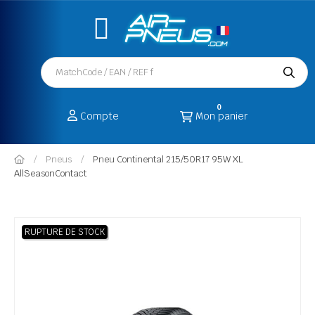
0
Compte
Mon panier
Pneus
Pneu Continental 215/50R17 95W XL
AllSeasonContact
RUPTURE DE STOCK