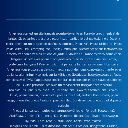
Air-pneus.com est un site français sécurisé de vente en ligne de pneus neufs et de
jantes tôle et jantes alu à prix discount pour particuliers et professionnels. Des prix
moins chers sur un large choix de Pneus tourisme, Pneus 4x4, Pneus utilitaires, Pneus
poids-lourd, Pneus camping-car, Pneus 2 roues: pneus scooter et pneus moto avec les
accessoires chambres à air et fond de jante. Livraison en France Métropolitaine et en
Belgique. Achetez vos pneus et vos jantes en toute sécurité sur Air-pneus.com,
plateforme française ! Paiement sécurisé par carte bancaire et virement bancaire.
Air-pneus vous propose des devis sur mesure pour des roues complètes sur jante acier
ou jante aluminium y compris sur les véhicules électriques. Roue de secours et Packs
complets avec TPMS, Capteurs de pression aux meilleurs prix garantis avec équilibrage
inclus. Aide personnalisée avec un service client français à votre écoute.
Nos produits : pneus pour voiture, utilitaire, pneus 4x4 tout terrain, pneus poids-
lourd, pneus camion, pneus moto, pneus cross, trial, enduro. Pneus hiver, pneu
neige, pneus été, pneus 4 saisons, pneu runflat. Sur demande, pneus quad et pneus
agricoles.
Pneus et jantes pour toutes les marques de véhicule : Renault, Peugeot, MG,
Audi/BMW, Citroën, Fiat, Honda, Kia, Mercedes, Nissan, Opel, Toyota, Volskwagen,
Hyundai, Ford, Seat, Suzuki, Volvo, Dacia, Iveco, Mazda…
Marques pneus premium et discount : Michelin, Goodyear, Bridgestone, Dunlop,