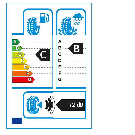
B
C
72
dB