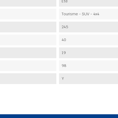
Été
Tourisme - SUV - 4x4
245
40
19
98
Y