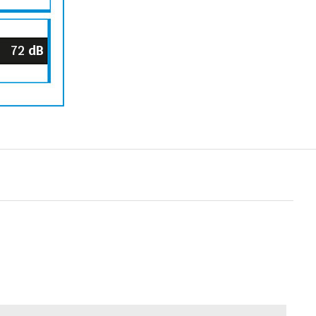
72
dB