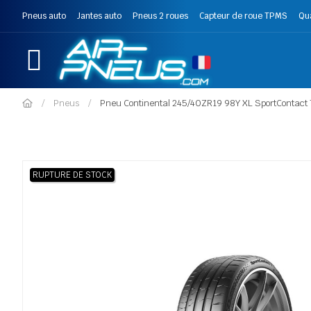
Pneus auto
Jantes auto
Pneus 2 roues
Capteur de roue TPMS
Qu
Pneus
Pneu Continental 245/40ZR19 98Y XL SportContact 
RUPTURE DE STOCK