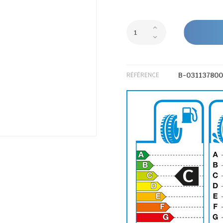
B-03113780
RÉFÉRENCE
C