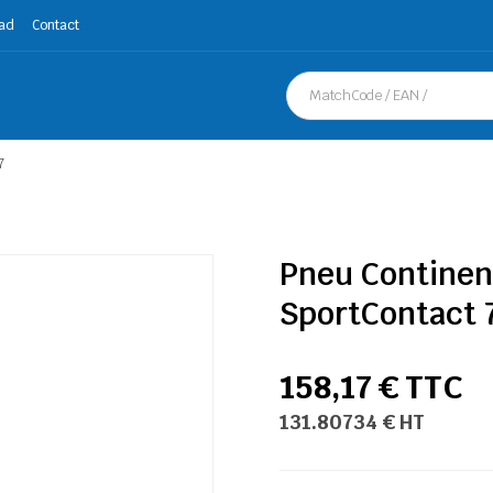
ad
Contact
7
Pneu Continen
SportContact 
158,17 € TTC
131.80734 € HT