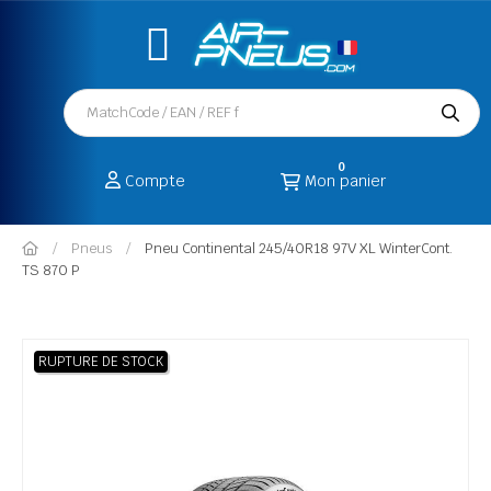
0
Compte
Mon panier
Pneus
Pneu Continental 245/40R18 97V XL WinterCont.
TS 870 P
RUPTURE DE STOCK