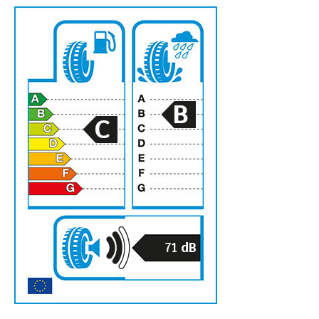
B
C
71
dB