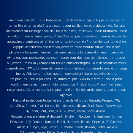
Air-pneus.com est un site français sécurisé de vente en ligne de pneus neufs et de
jantes tôle et jantes alu à prix discount pour particuliers et professionnels. Des prix
moins chers sur un large choix de Pneus tourisme, Pneus 4x4, Pneus utilitaires, Pneus
poids-lourd, Pneus camping-car, Pneus 2 roues: pneus scooter et pneus moto avec les
accessoires chambres à air et fond de jante. Livraison en France Métropolitaine et en
Belgique. Achetez vos pneus et vos jantes en toute sécurité sur Air-pneus.com,
plateforme française ! Paiement sécurisé par carte bancaire et virement bancaire.
Air-pneus vous propose des devis sur mesure pour des roues complètes sur jante acier
ou jante aluminium y compris sur les véhicules électriques. Roue de secours et Packs
complets avec TPMS, Capteurs de pression aux meilleurs prix garantis avec équilibrage
inclus. Aide personnalisée avec un service client français à votre écoute.
Nos produits : pneus pour voiture, utilitaire, pneus 4x4 tout terrain, pneus poids-
lourd, pneus camion, pneus moto, pneus cross, trial, enduro. Pneus hiver, pneu
neige, pneus été, pneus 4 saisons, pneu runflat. Sur demande, pneus quad et pneus
agricoles.
Pneus et jantes pour toutes les marques de véhicule : Renault, Peugeot, MG,
Audi/BMW, Citroën, Fiat, Honda, Kia, Mercedes, Nissan, Opel, Toyota, Volskwagen,
Hyundai, Ford, Seat, Suzuki, Volvo, Dacia, Iveco, Mazda…
Marques pneus premium et discount : Michelin, Goodyear, Bridgestone, Dunlop,
Firestone, Hifly, General, Kumho, Pirelli, Hankook, Barum, Gripmax, BF Goodrich,
Falken, Uniroyal, Toyo, Cooper, GT Radial, Nexen, Nokian, Kleber, Maxxis,
Yokohama, Kleber, Petlas, Tourador, Syron, Vredestein, Semperit….