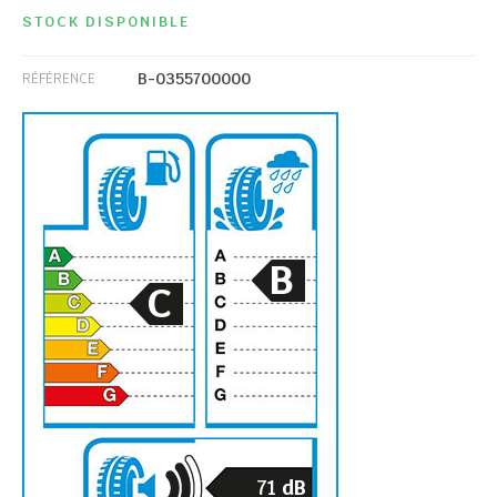
STOCK DISPONIBLE
B-0355700000
RÉFÉRENCE
B
C
71
dB