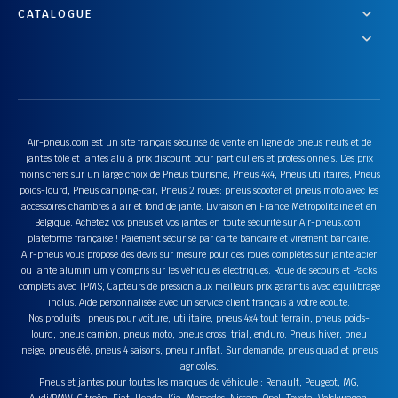
CATALOGUE
Air-pneus.com est un site français sécurisé de vente en ligne de pneus neufs et de
jantes tôle et jantes alu à prix discount pour particuliers et professionnels. Des prix
moins chers sur un large choix de Pneus tourisme, Pneus 4x4, Pneus utilitaires, Pneus
poids-lourd, Pneus camping-car, Pneus 2 roues: pneus scooter et pneus moto avec les
accessoires chambres à air et fond de jante. Livraison en France Métropolitaine et en
Belgique. Achetez vos pneus et vos jantes en toute sécurité sur Air-pneus.com,
plateforme française ! Paiement sécurisé par carte bancaire et virement bancaire.
Air-pneus vous propose des devis sur mesure pour des roues complètes sur jante acier
ou jante aluminium y compris sur les véhicules électriques. Roue de secours et Packs
complets avec TPMS, Capteurs de pression aux meilleurs prix garantis avec équilibrage
inclus. Aide personnalisée avec un service client français à votre écoute.
Nos produits : pneus pour voiture, utilitaire, pneus 4x4 tout terrain, pneus poids-
lourd, pneus camion, pneus moto, pneus cross, trial, enduro. Pneus hiver, pneu
neige, pneus été, pneus 4 saisons, pneu runflat. Sur demande, pneus quad et pneus
agricoles.
Pneus et jantes pour toutes les marques de véhicule : Renault, Peugeot, MG,