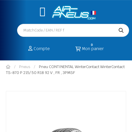
0
Compte
Mon panier
Pneus
Pneu CONTINENTAL WinterContact WinterContact
TS-870 P 215/ 50 R18 92 V , FR , 3PMSF