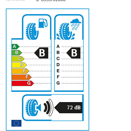
B
B
72
dB