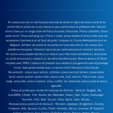
Air-pneus.com est un site français sécurisé de vente en ligne de pneus neufs et de
jantes tôle et jantes alu à prix discount pour particuliers et professionnels. Des prix
moins chers sur un large choix de Pneus tourisme, Pneus 4x4, Pneus utilitaires, Pneus
poids-lourd, Pneus camping-car, Pneus 2 roues: pneus scooter et pneus moto avec les
accessoires chambres à air et fond de jante. Livraison en France Métropolitaine et en
Belgique. Achetez vos pneus et vos jantes en toute sécurité sur Air-pneus.com,
plateforme française ! Paiement sécurisé par carte bancaire et virement bancaire.
Air-pneus vous propose des devis sur mesure pour des roues complètes sur jante acier
ou jante aluminium y compris sur les véhicules électriques. Roue de secours et Packs
complets avec TPMS, Capteurs de pression aux meilleurs prix garantis avec équilibrage
inclus. Aide personnalisée avec un service client français à votre écoute.
Nos produits : pneus pour voiture, utilitaire, pneus 4x4 tout terrain, pneus poids-
lourd, pneus camion, pneus moto, pneus cross, trial, enduro. Pneus hiver, pneu
neige, pneus été, pneus 4 saisons, pneu runflat. Sur demande, pneus quad et pneus
agricoles.
Pneus et jantes pour toutes les marques de véhicule : Renault, Peugeot, MG,
Audi/BMW, Citroën, Fiat, Honda, Kia, Mercedes, Nissan, Opel, Toyota, Volskwagen,
Hyundai, Ford, Seat, Suzuki, Volvo, Dacia, Iveco, Mazda…
Marques pneus premium et discount : Michelin, Goodyear, Bridgestone, Dunlop,
Firestone, Hifly, General, Kumho, Pirelli, Hankook, Barum, Gripmax, BF Goodrich,