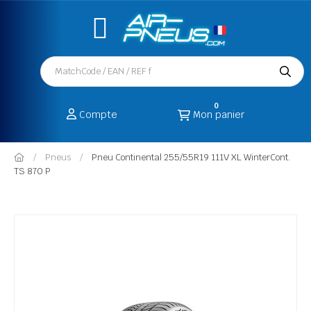
0
Compte
Mon panier
Pneus
Pneu Continental 255/55R19 111V XL WinterCont.
TS 870 P