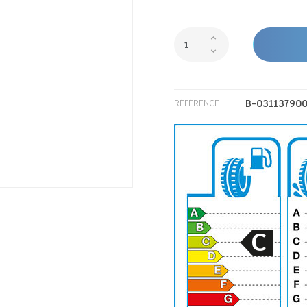
B-03113790
RÉFÉRENCE
C