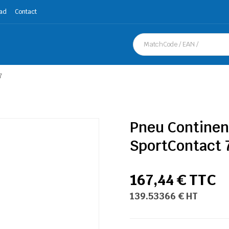
ad
Contact
7
Pneu Continen
SportContact 
167,44 € TTC
139.53366 € HT