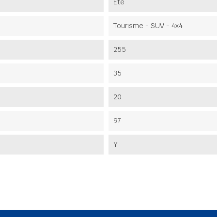
Été
Tourisme - SUV - 4x4
255
35
20
97
Y