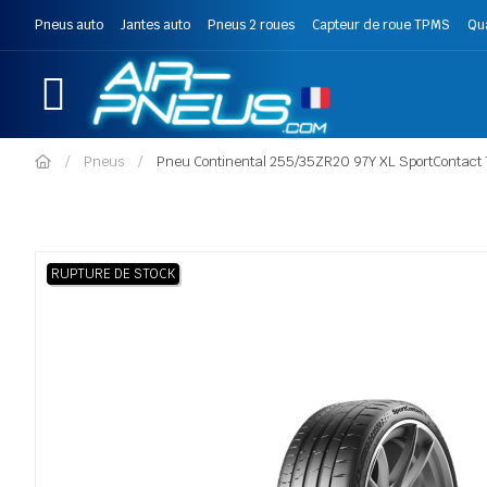
Pneus auto
Jantes auto
Pneus 2 roues
Capteur de roue TPMS
Qu
Pneus
Pneu Continental 255/35ZR20 97Y XL SportContact 
RUPTURE DE STOCK