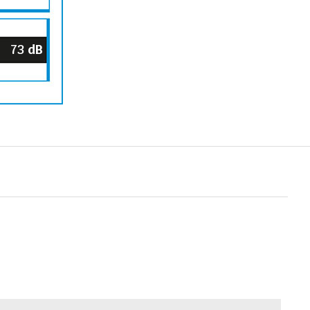
73
dB