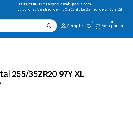
09.83.23.86.33
ou
airpneus@air-pneus.com
du Lundi au Vendredi de 7h30 à 12h15 Le Samedi de 8h30 à 12h
0
0
Compte
Mon panier
tal 255/35ZR20 97Y XL
7