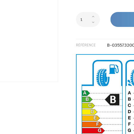
B-03557320
RÉFÉRENCE
B