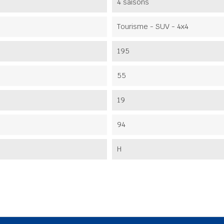
4 saisons
Tourisme - SUV - 4x4
195
55
19
94
H