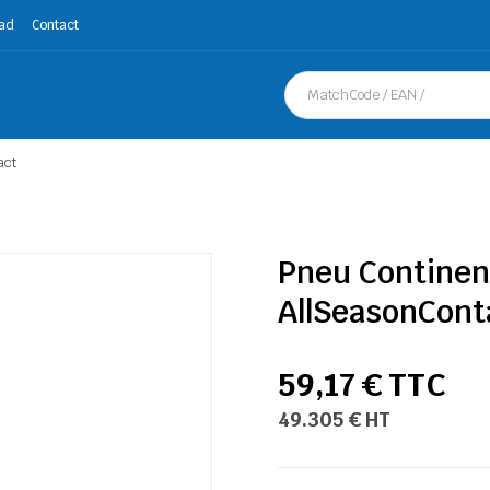
ad
Contact
act
Pneu Continen
AllSeasonCont
59,17 € TTC
49.305 € HT