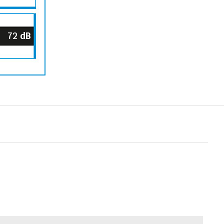
72
dB