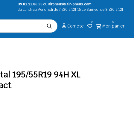
09.83.23.86.33
ou
airpneus@air-pneus.com
du Lundi au Vendredi de 7h30 à 12h15 Le Samedi de 8h30 à 12h
0
0
Compte
Mon panier
tal 195/55R19 94H XL
act