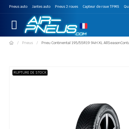
Pneus auto
Jantes auto
Pneus 2 roues
Capteur de roue TPMS
Qu
Pneus
Pneu Continental 195/55R19 94H XL AllSeasonCont
RUPTURE DE STOCK