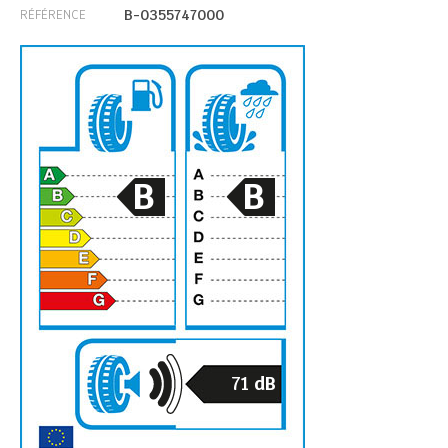
B-0355747000
RÉFÉRENCE
B
B
71
dB