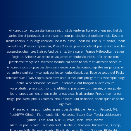
Air-pneus.com est un site français sécurisé de vente en ligne de pneus neufs et de
jantes tôle et jantes alu à prix discount pour particuliers et professionnels. Des prix
moins chers sur un large choix de Pneus tourisme, Pneus 4x4, Pneus utilitaires, Pneus
poids-lourd, Pneus camping-car, Pneus 2 roues: pneus scooter et pneus moto avec les
accessoires chambres à air et fond de jante. Livraison en France Métropolitaine et en
Belgique. Achetez vos pneus et vos jantes en toute sécurité sur Air-pneus.com,
plateforme française ! Paiement sécurisé par carte bancaire et virement bancaire.
Air-pneus vous propose des devis sur mesure pour des roues complètes sur jante acier
ou jante aluminium y compris sur les véhicules électriques. Roue de secours et Packs
complets avec TPMS, Capteurs de pression aux meilleurs prix garantis avec équilibrage
inclus. Aide personnalisée avec un service client français à votre écoute.
Nos produits : pneus pour voiture, utilitaire, pneus 4x4 tout terrain, pneus poids-
lourd, pneus camion, pneus moto, pneus cross, trial, enduro. Pneus hiver, pneu
neige, pneus été, pneus 4 saisons, pneu runflat. Sur demande, pneus quad et pneus
agricoles.
Pneus et jantes pour toutes les marques de véhicule : Renault, Peugeot, MG,
Audi/BMW, Citroën, Fiat, Honda, Kia, Mercedes, Nissan, Opel, Toyota, Volskwagen,
Hyundai, Ford, Seat, Suzuki, Volvo, Dacia, Iveco, Mazda…
Marques pneus premium et discount : Michelin, Goodyear, Bridgestone, Dunlop,
Firestone, Hifly, General, Kumho, Pirelli, Hankook, Barum, Gripmax, BF Goodrich,