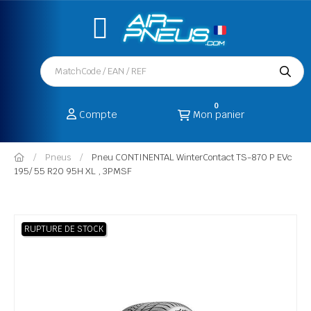
0
Compte
Mon panier
Pneus
Pneu CONTINENTAL WinterContact TS-870 P EVc
195/ 55 R20 95H XL , 3PMSF
RUPTURE DE STOCK