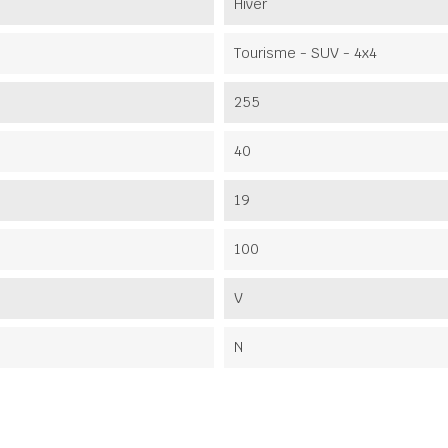
Hiver
Tourisme - SUV - 4x4
255
40
19
100
V
N