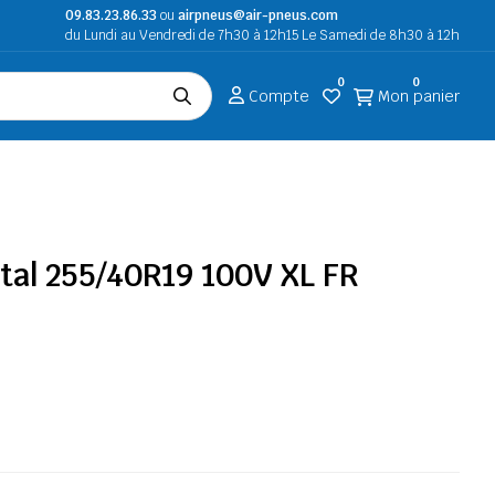
09.83.23.86.33
ou
airpneus@air-pneus.com
du Lundi au Vendredi de 7h30 à 12h15 Le Samedi de 8h30 à 12h
0
0
Compte
Mon panier
tal 255/40R19 100V XL FR