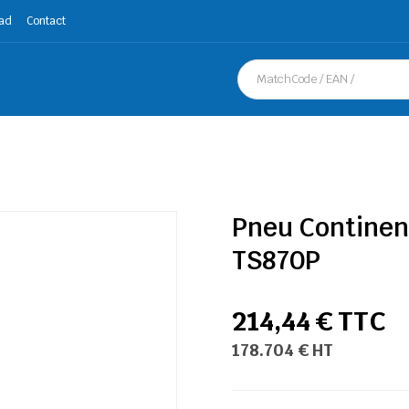
ad
Contact
Pneu Continen
TS870P
214,44 € TTC
178.704 € HT