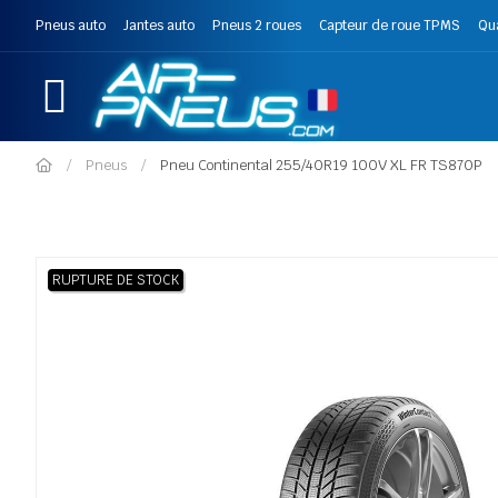
Pneus auto
Jantes auto
Pneus 2 roues
Capteur de roue TPMS
Qu
Pneus
Pneu Continental 255/40R19 100V XL FR TS870P
RUPTURE DE STOCK