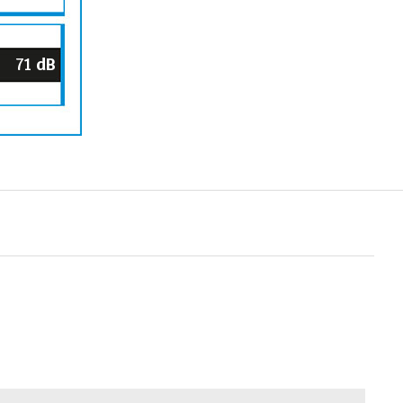
71
dB