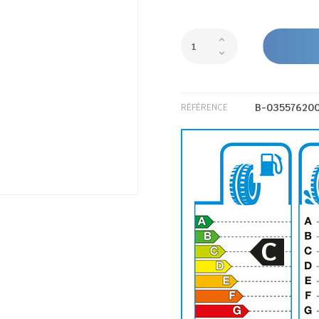
B-03557620
RÉFÉRENCE
C