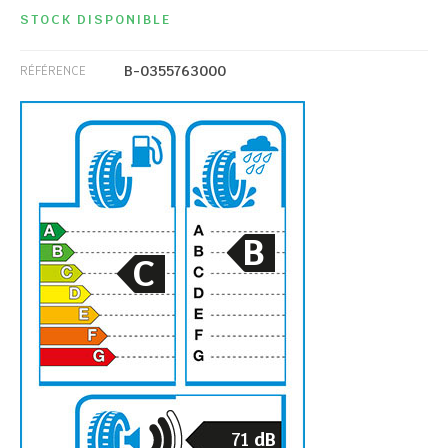
STOCK DISPONIBLE
B-0355763000
RÉFÉRENCE
B
C
71
dB