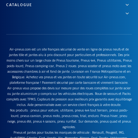
CATALOGUE
Air-pneus.com est un site français sécurisé de vente en ligne de pneus neufs et de
jantes tôle et jantes alu à prix discount pour particuliers et professionnels. Des prix
moins chers sur un large choix de Pneus tourisme, Pneus 4x4, Pneus utilitaires, Pneus
poids-lourd, Pneus camping-car, Pneus 2 roues: pneus scooter et pneus moto avec les
accessoires chambres à air et fond de jante. Livraison en France Métropolitaine et en
Belgique. Achetez vos pneus et vos jantes en toute sécurité sur Air-pneus.com,
plateforme française ! Paiement sécurisé par carte bancaire et virement bancaire.
Air-pneus vous propose des devis sur mesure pour des roues complètes sur jante acier
ou jante aluminium y compris sur les véhicules électriques. Roue de secours et Packs
complets avec TPMS, Capteurs de pression aux meilleurs prix garantis avec équilibrage
inclus. Aide personnalisée avec un service client français à votre écoute.
Nos produits : pneus pour voiture, utilitaire, pneus 4x4 tout terrain, pneus poids-
lourd, pneus camion, pneus moto, pneus cross, trial, enduro. Pneus hiver, pneu
neige, pneus été, pneus 4 saisons, pneu runflat. Sur demande, pneus quad et pneus
agricoles.
Pneus et jantes pour toutes les marques de véhicule : Renault, Peugeot, MG,