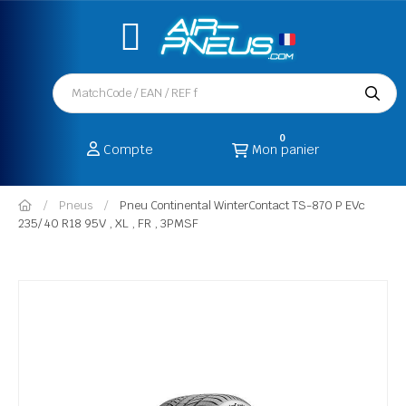
0
Compte
Mon panier
Pneus
Pneu Continental WinterContact TS-870 P EVc
235/ 40 R18 95V , XL , FR , 3PMSF