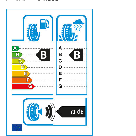
B
B
71
dB