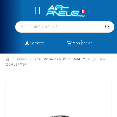
0
Compte
Mon panier
Pneus
Pneu Michelin CROSSCLIMATE 2 , 255/ 65 R17
110H , 3PMSF