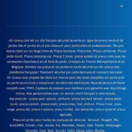
Air-pneus.com est un site français sécurisé de vente en ligne de pneus neufs et de
jantes tôle et jantes alu à prix discount pour particuliers et professionnels. Des prix
moins chers sur un large choix de Pneus tourisme, Pneus 4x4, Pneus utilitaires, Pneus
poids-lourd, Pneus camping-car, Pneus 2 roues: pneus scooter et pneus moto avec les
accessoires chambres à air et fond de jante. Livraison en France Métropolitaine et en
Belgique. Achetez vos pneus et vos jantes en toute sécurité sur Air-pneus.com,
plateforme française ! Paiement sécurisé par carte bancaire et virement bancaire.
Air-pneus vous propose des devis sur mesure pour des roues complètes sur jante acier
ou jante aluminium y compris sur les véhicules électriques. Roue de secours et Packs
complets avec TPMS, Capteurs de pression aux meilleurs prix garantis avec équilibrage
inclus. Aide personnalisée avec un service client français à votre écoute.
Nos produits : pneus pour voiture, utilitaire, pneus 4x4 tout terrain, pneus poids-
lourd, pneus camion, pneus moto, pneus cross, trial, enduro. Pneus hiver, pneu
neige, pneus été, pneus 4 saisons, pneu runflat. Sur demande, pneus quad et pneus
agricoles.
Pneus et jantes pour toutes les marques de véhicule : Renault, Peugeot, MG,
Audi/BMW, Citroën, Fiat, Honda, Kia, Mercedes, Nissan, Opel, Toyota, Volskwagen,
Hyundai, Ford, Seat, Suzuki, Volvo, Dacia, Iveco, Mazda…