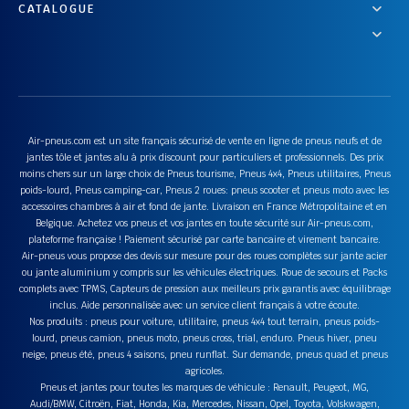
CATALOGUE
Air-pneus.com est un site français sécurisé de vente en ligne de pneus neufs et de
jantes tôle et jantes alu à prix discount pour particuliers et professionnels. Des prix
moins chers sur un large choix de Pneus tourisme, Pneus 4x4, Pneus utilitaires, Pneus
poids-lourd, Pneus camping-car, Pneus 2 roues: pneus scooter et pneus moto avec les
accessoires chambres à air et fond de jante. Livraison en France Métropolitaine et en
Belgique. Achetez vos pneus et vos jantes en toute sécurité sur Air-pneus.com,
plateforme française ! Paiement sécurisé par carte bancaire et virement bancaire.
Air-pneus vous propose des devis sur mesure pour des roues complètes sur jante acier
ou jante aluminium y compris sur les véhicules électriques. Roue de secours et Packs
complets avec TPMS, Capteurs de pression aux meilleurs prix garantis avec équilibrage
inclus. Aide personnalisée avec un service client français à votre écoute.
Nos produits : pneus pour voiture, utilitaire, pneus 4x4 tout terrain, pneus poids-
lourd, pneus camion, pneus moto, pneus cross, trial, enduro. Pneus hiver, pneu
neige, pneus été, pneus 4 saisons, pneu runflat. Sur demande, pneus quad et pneus
agricoles.
Pneus et jantes pour toutes les marques de véhicule : Renault, Peugeot, MG,
Audi/BMW, Citroën, Fiat, Honda, Kia, Mercedes, Nissan, Opel, Toyota, Volskwagen,