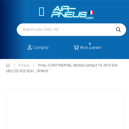
0
Compte
Mon panier
Pneus
Pneu CONTINENTAL WinterContact TS-870 EVc
185/ 55 R15 82H , 3PMSF