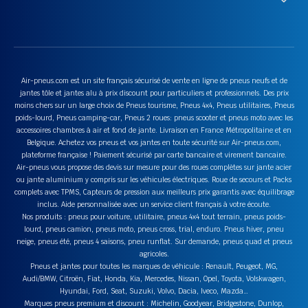
Air-pneus.com est un site français sécurisé de vente en ligne de pneus neufs et de
jantes tôle et jantes alu à prix discount pour particuliers et professionnels. Des prix
moins chers sur un large choix de Pneus tourisme, Pneus 4x4, Pneus utilitaires, Pneus
poids-lourd, Pneus camping-car, Pneus 2 roues: pneus scooter et pneus moto avec les
accessoires chambres à air et fond de jante. Livraison en France Métropolitaine et en
Belgique. Achetez vos pneus et vos jantes en toute sécurité sur Air-pneus.com,
plateforme française ! Paiement sécurisé par carte bancaire et virement bancaire.
Air-pneus vous propose des devis sur mesure pour des roues complètes sur jante acier
ou jante aluminium y compris sur les véhicules électriques. Roue de secours et Packs
complets avec TPMS, Capteurs de pression aux meilleurs prix garantis avec équilibrage
inclus. Aide personnalisée avec un service client français à votre écoute.
Nos produits : pneus pour voiture, utilitaire, pneus 4x4 tout terrain, pneus poids-
lourd, pneus camion, pneus moto, pneus cross, trial, enduro. Pneus hiver, pneu
neige, pneus été, pneus 4 saisons, pneu runflat. Sur demande, pneus quad et pneus
agricoles.
Pneus et jantes pour toutes les marques de véhicule : Renault, Peugeot, MG,
Audi/BMW, Citroën, Fiat, Honda, Kia, Mercedes, Nissan, Opel, Toyota, Volskwagen,
Hyundai, Ford, Seat, Suzuki, Volvo, Dacia, Iveco, Mazda…
Marques pneus premium et discount : Michelin, Goodyear, Bridgestone, Dunlop,