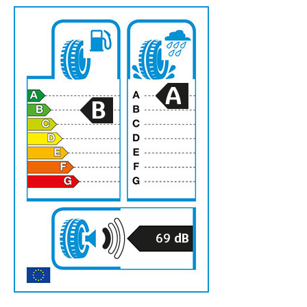
A
B
69
dB