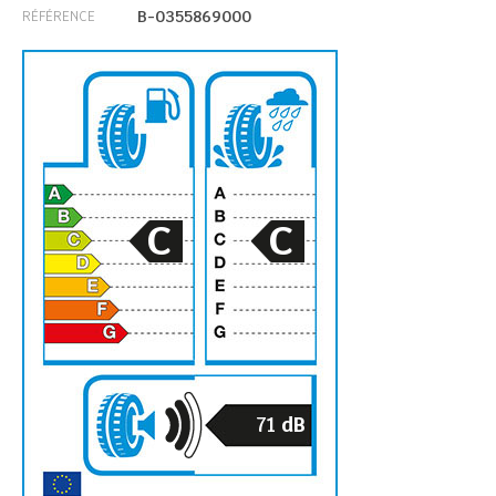
B-0355869000
RÉFÉRENCE
C
C
71
dB