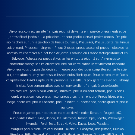
Air-pneus.com est un site français sécurisé de vente en ligne de pneus neufs et de
jantes tôle et jantes alu à prix discount pour particuliers et professionnels. Des prix
moins chers sur un large choix de Pneus tourisme, Pneus 4x4, Pneus utilitaires, Pneus
poids-lourd, Pneus camping-car, Pneus 2 roues: pneus scooter et pneus moto avec les
accessoires chambres à air et fond de jante. Livraison en France Métropolitaine et en
Belgique. Achetez vos pneus et vos jantes en toute sécurité sur Air-pneus.com,
plateforme française ! Paiement sécurisé par carte bancaire et virement bancaire.
Air-pneus vous propose des devis sur mesure pour des roues complètes sur jante acier
ou jante aluminium y compris sur les véhicules électriques. Roue de secours et Packs
complets avec TPMS, Capteurs de pression aux meilleurs prix garantis avec équilibrage
inclus. Aide personnalisée avec un service client français à votre écoute.
Nos produits : pneus pour voiture, utilitaire, pneus 4x4 tout terrain, pneus poids-
lourd, pneus camion, pneus moto, pneus cross, trial, enduro. Pneus hiver, pneu
neige, pneus été, pneus 4 saisons, pneu runflat. Sur demande, pneus quad et pneus
agricoles.
Pneus et jantes pour toutes les marques de véhicule : Renault, Peugeot, MG,
Audi/BMW, Citroën, Fiat, Honda, Kia, Mercedes, Nissan, Opel, Toyota, Volskwagen,
Hyundai, Ford, Seat, Suzuki, Volvo, Dacia, Iveco, Mazda…
Marques pneus premium et discount : Michelin, Goodyear, Bridgestone, Dunlop,
Firestone, Hifly, General, Kumho, Pirelli, Hankook, Barum, Gripmax, BF Goodrich,