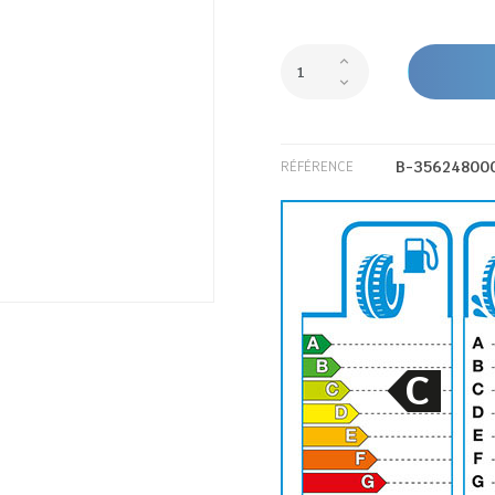
B-35624800
RÉFÉRENCE
C