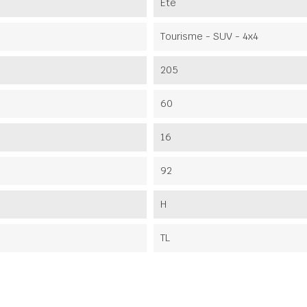
Été
Tourisme - SUV - 4x4
205
60
16
92
H
TL