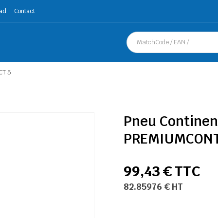
ad
Contact
CT 5
Pneu Continen
PREMIUMCONT
99,43 € TTC
82.85976 € HT