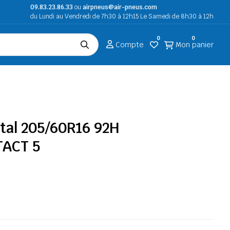
09.83.23.86.33
ou
airpneus@air-pneus.com
du Lundi au Vendredi de 7h30 à 12h15 Le Samedi de 8h30 à 12h
0
0
Compte
Mon panier
tal 205/60R16 92H
ACT 5