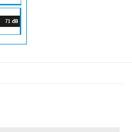
71
dB