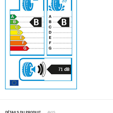
B
B
71
dB
DÉTAILS DU PRODUIT
AVIS