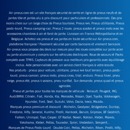
Air-pneus.com est un site français sécurisé de vente en ligne de pneus neufs et de
jantes tôle et jantes alu à prix discount pour particuliers et professionnels. Des prix
moins chers sur un large choix de Pneus tourisme, Pneus 4x4, Pneus utilitaires, Pneus
poids-lourd, Pneus camping-car, Pneus 2 roues: pneus scooter et pneus moto avec les
accessoires chambres à air et fond de jante. Livraison en France Métropolitaine et en
Belgique. Achetez vos pneus et vos jantes en toute sécurité sur Air-pneus.com,
plateforme française ! Paiement sécurisé par carte bancaire et virement bancaire.
Air-pneus vous propose des devis sur mesure pour des roues complètes sur jante acier
ou jante aluminium y compris sur les véhicules électriques. Roue de secours et Packs
complets avec TPMS, Capteurs de pression aux meilleurs prix garantis avec équilibrage
inclus. Aide personnalisée avec un service client français à votre écoute.
Nos produits : pneus pour voiture, utilitaire, pneus 4x4 tout terrain, pneus poids-
lourd, pneus camion, pneus moto, pneus cross, trial, enduro. Pneus hiver, pneu
neige, pneus été, pneus 4 saisons, pneu runflat. Sur demande, pneus quad et pneus
agricoles.
Pneus et jantes pour toutes les marques de véhicule : Renault, Peugeot, MG,
Audi/BMW, Citroën, Fiat, Honda, Kia, Mercedes, Nissan, Opel, Toyota, Volskwagen,
Hyundai, Ford, Seat, Suzuki, Volvo, Dacia, Iveco, Mazda…
Marques pneus premium et discount : Michelin, Goodyear, Bridgestone, Dunlop,
Firestone, Hifly, General, Kumho, Pirelli, Hankook, Barum, Gripmax, BF Goodrich,
Falken, Uniroyal, Toyo, Cooper, GT Radial, Nexen, Nokian, Kleber, Maxxis,
Yokohama, Kleber, Petlas, Tourador, Syron, Vredestein, Semperit….
Marques de Pneus Poids-Lourd : Double Coin, Petlas, Michelin, Riken, Pirelli, Hifly,