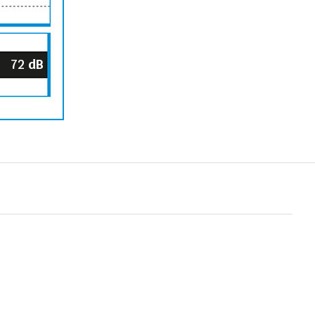
72
dB