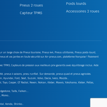
Poids lourds
Pneus 2 roues
Accessoires 2 roues
Capteur TPMS
 sur un large choix de Pneus tourisme, Pneus 4x4, Pneus utilitaires, Pneus poids-lourd,
neus et vos jantes en toute sécurité sur Air-pneus.com, plateforme française ! Paiement
ec TPMS, Capteurs de pression aux meilleurs prix garantis avec équilibrage inclus. Aide
s été, pneus 4 saisons, pneu runflat. Sur demande, pneus quad et pneus agricoles.
en, Hyundai, Ford, Seat, Suzuki, Volvo, Dacia, Iveco, Mazda…
 Toyo, Cooper, GT Radial, Nexen, Nokian, Kleber, Maxxis, Yokohama, Kleber, Petlas,
idgestone, Taifa, Falken….
on, Momo…
ental, Kenda, Shinko…