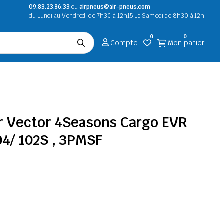
09.83.23.86.33
ou
airpneus@air-pneus.com
du Lundi au Vendredi de 7h30 à 12h15 Le Samedi de 8h30 à 12h
0
0
Compte
Mon panier
 Vector 4Seasons Cargo EVR
04/ 102S , 3PMSF