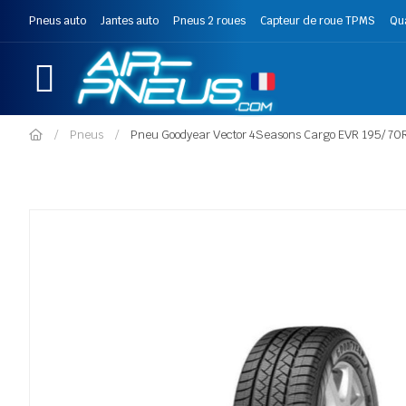
Pneus auto
Jantes auto
Pneus 2 roues
Capteur de roue TPMS
Qu
Pneus
Pneu Goodyear Vector 4Seasons Cargo EVR 195/ 70