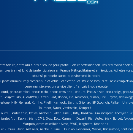
tes tôle et jantes alu à prix discount pour particuliers et professionnels. Des prix moins chers
mbres à air et fond de jante. Livraison en France Métropolitaine et en Belgique. Achetez vos p
sécurisé par carte bancaire et virement bancaire.
u jante aluminium y compris sur les véhicules électriques. Roue de secours et Packs complets av
personnalisée avec un service client français à votre écoute.
ds-lourd, pneus camion, pneus moto, pneus cross, trial, enduro. Pneus hiver, pneu neige, pneu
lt, Peugeot, MG, Audi/BMW, Citroën, Fiat, Honda, Kia, Mercedes, Nissan, Opel, Toyota, Volskwag
stone, Hifly, General, Kumho, Pirelli, Hankook, Barum, Gripmax, BF Goodrich, Falken, Uniroyal,
Tourador, Syron, Vredestein, Semperit….
urd : Double Coin, Petlas, Michelin, Riken, Pirelli, Hifly, Hankook, Groundspeed, Goodyear, Br
jantes Alu : Keskin, Mam, CMS, Oxxo, Dotz, Carmani, Dezent, Rial, Autec, Mak, Borbet, Axxi
Marques jantes Acier/Tôle : Alcar, MWD, Magnetto, Kronprinz…
t 2 roues : Avon, Metzeler, Michelin, Pirelli, Dunlop, Heidenau, Maxxis, Bridgestone, Contin