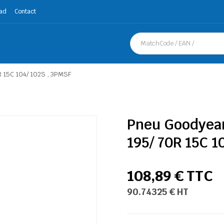
ad
Contact
R 15C 104/ 102S , 3PMSF
Pneu Goodyear
195/ 70R 15C 1
108,89 € TTC
90.74325 € HT