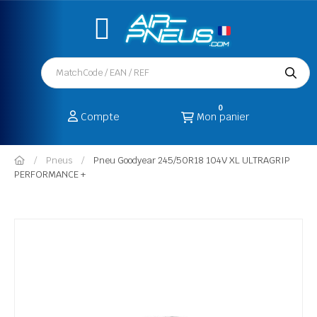
0
Compte
Mon panier
Pneus
Pneu Goodyear 245/50R18 104V XL ULTRAGRIP
PERFORMANCE +