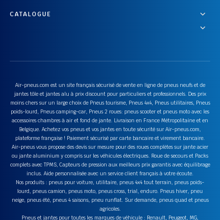
CATALOGUE
Air-pneus.com est un site français sécurisé de vente en ligne de pneus neufs et de
jantes tôle et jantes alu à prix discount pour particuliers et professionnels. Des prix
moins chers sur un large choix de Pneus tourisme, Pneus 4x4, Pneus utilitaires, Pneus
poids-lourd, Pneus camping-car, Pneus 2 roues: pneus scooter et pneus moto avec les
accessoires chambres à air et fond de jante. Livraison en France Métropolitaine et en
Belgique. Achetez vos pneus et vos jantes en toute sécurité sur Air-pneus.com,
plateforme française ! Paiement sécurisé par carte bancaire et virement bancaire.
Air-pneus vous propose des devis sur mesure pour des roues complètes sur jante acier
ou jante aluminium y compris sur les véhicules électriques. Roue de secours et Packs
complets avec TPMS, Capteurs de pression aux meilleurs prix garantis avec équilibrage
inclus. Aide personnalisée avec un service client français à votre écoute.
Nos produits : pneus pour voiture, utilitaire, pneus 4x4 tout terrain, pneus poids-
lourd, pneus camion, pneus moto, pneus cross, trial, enduro. Pneus hiver, pneu
neige, pneus été, pneus 4 saisons, pneu runflat. Sur demande, pneus quad et pneus
agricoles.
Pneus et jantes pour toutes les marques de véhicule : Renault, Peugeot, MG,