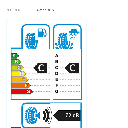
B-574286
RÉFÉRENCE
C
C
72
dB