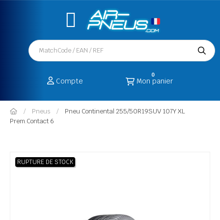
0
Compte
Mon panier
Pneus
Pneu Continental 255/50R19SUV 107Y XL
Prem.Contact 6
RUPTURE DE STOCK