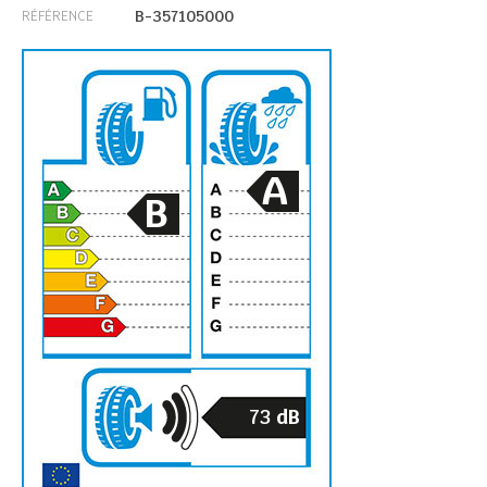
B-357105000
RÉFÉRENCE
A
B
73
dB