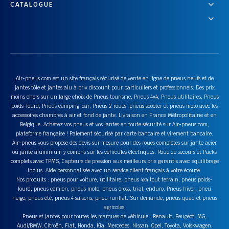
CATALOGUE
Air-pneus.com est un site français sécurisé de vente en ligne de pneus neufs et de
jantes tôle et jantes alu à prix discount pour particuliers et professionnels. Des prix
moins chers sur un large choix de Pneus tourisme, Pneus 4x4, Pneus utilitaires, Pneus
poids-lourd, Pneus camping-car, Pneus 2 roues: pneus scooter et pneus moto avec les
accessoires chambres à air et fond de jante. Livraison en France Métropolitaine et en
Belgique. Achetez vos pneus et vos jantes en toute sécurité sur Air-pneus.com,
plateforme française ! Paiement sécurisé par carte bancaire et virement bancaire.
Air-pneus vous propose des devis sur mesure pour des roues complètes sur jante acier
ou jante aluminium y compris sur les véhicules électriques. Roue de secours et Packs
complets avec TPMS, Capteurs de pression aux meilleurs prix garantis avec équilibrage
inclus. Aide personnalisée avec un service client français à votre écoute.
Nos produits : pneus pour voiture, utilitaire, pneus 4x4 tout terrain, pneus poids-
lourd, pneus camion, pneus moto, pneus cross, trial, enduro. Pneus hiver, pneu
neige, pneus été, pneus 4 saisons, pneu runflat. Sur demande, pneus quad et pneus
agricoles.
Pneus et jantes pour toutes les marques de véhicule : Renault, Peugeot, MG,
Audi/BMW, Citroën, Fiat, Honda, Kia, Mercedes, Nissan, Opel, Toyota, Volskwagen,