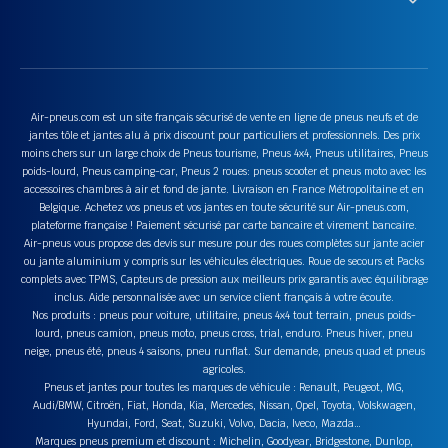
Air-pneus.com est un site français sécurisé de vente en ligne de pneus neufs et de
jantes tôle et jantes alu à prix discount pour particuliers et professionnels. Des prix
moins chers sur un large choix de Pneus tourisme, Pneus 4x4, Pneus utilitaires, Pneus
poids-lourd, Pneus camping-car, Pneus 2 roues: pneus scooter et pneus moto avec les
accessoires chambres à air et fond de jante. Livraison en France Métropolitaine et en
Belgique. Achetez vos pneus et vos jantes en toute sécurité sur Air-pneus.com,
plateforme française ! Paiement sécurisé par carte bancaire et virement bancaire.
Air-pneus vous propose des devis sur mesure pour des roues complètes sur jante acier
ou jante aluminium y compris sur les véhicules électriques. Roue de secours et Packs
complets avec TPMS, Capteurs de pression aux meilleurs prix garantis avec équilibrage
inclus. Aide personnalisée avec un service client français à votre écoute.
Nos produits : pneus pour voiture, utilitaire, pneus 4x4 tout terrain, pneus poids-
lourd, pneus camion, pneus moto, pneus cross, trial, enduro. Pneus hiver, pneu
neige, pneus été, pneus 4 saisons, pneu runflat. Sur demande, pneus quad et pneus
agricoles.
Pneus et jantes pour toutes les marques de véhicule : Renault, Peugeot, MG,
Audi/BMW, Citroën, Fiat, Honda, Kia, Mercedes, Nissan, Opel, Toyota, Volskwagen,
Hyundai, Ford, Seat, Suzuki, Volvo, Dacia, Iveco, Mazda…
Marques pneus premium et discount : Michelin, Goodyear, Bridgestone, Dunlop,