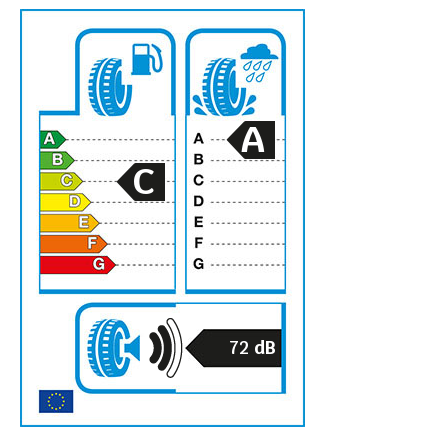
A
C
72
dB