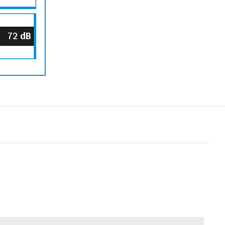
72
dB