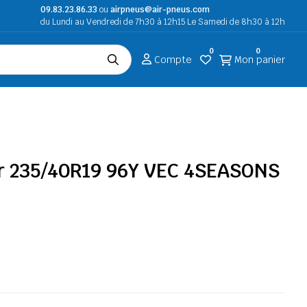
09.83.23.86.33
ou
airpneus@air-pneus.com
du Lundi au Vendredi de 7h30 à 12h15 Le Samedi de 8h30 à 12h
0
0
Compte
Mon panier
r 235/40R19 96Y VEC 4SEASONS