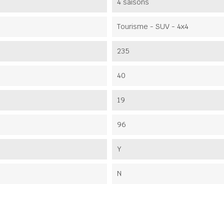
4 saisons
Tourisme - SUV - 4x4
235
40
19
96
Y
N