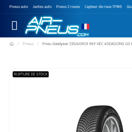
Pneus auto
Jantes auto
Pneus 2 roues
Capteur de roue TPMS
Qu
Pneus
Pneu Goodyear 235/40R19 96Y VEC 4SEASONS G3 
RUPTURE DE STOCK