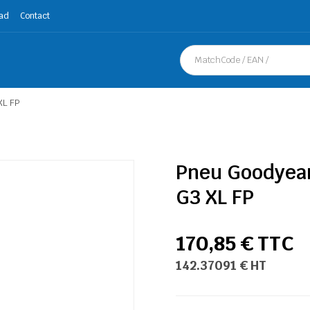
ad
Contact
XL FP
Pneu Goodyea
G3 XL FP
170,85 € TTC
142.37091 € HT