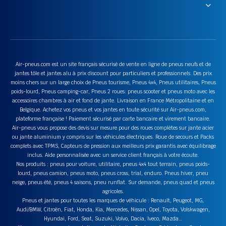
Air-pneus.com est un site français sécurisé de vente en ligne de pneus neufs et de
jantes tôle et jantes alu à prix discount pour particuliers et professionnels. Des prix
moins chers sur un large choix de Pneus tourisme, Pneus 4x4, Pneus utilitaires, Pneus
poids-lourd, Pneus camping-car, Pneus 2 roues: pneus scooter et pneus moto avec les
accessoires chambres à air et fond de jante. Livraison en France Métropolitaine et en
Belgique. Achetez vos pneus et vos jantes en toute sécurité sur Air-pneus.com,
plateforme française ! Paiement sécurisé par carte bancaire et virement bancaire.
Air-pneus vous propose des devis sur mesure pour des roues complètes sur jante acier
ou jante aluminium y compris sur les véhicules électriques. Roue de secours et Packs
complets avec TPMS, Capteurs de pression aux meilleurs prix garantis avec équilibrage
inclus. Aide personnalisée avec un service client français à votre écoute.
Nos produits : pneus pour voiture, utilitaire, pneus 4x4 tout terrain, pneus poids-
lourd, pneus camion, pneus moto, pneus cross, trial, enduro. Pneus hiver, pneu
neige, pneus été, pneus 4 saisons, pneu runflat. Sur demande, pneus quad et pneus
agricoles.
Pneus et jantes pour toutes les marques de véhicule : Renault, Peugeot, MG,
Audi/BMW, Citroën, Fiat, Honda, Kia, Mercedes, Nissan, Opel, Toyota, Volskwagen,
Hyundai, Ford, Seat, Suzuki, Volvo, Dacia, Iveco, Mazda…