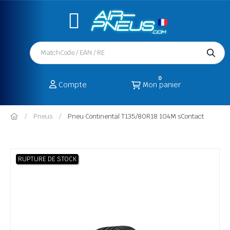
0
Compte
Mon panier
Pneus
Pneu Continental T135/80R18 104M sContact
RUPTURE DE STOCK