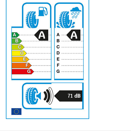
A
A
71
dB