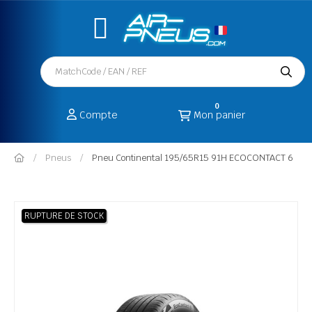
0
Compte
Mon panier
Pneus
Pneu Continental 195/65R15 91H ECOCONTACT 6
RUPTURE DE STOCK