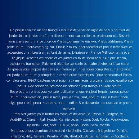
Air-pneus.com est un site français sécurisé de vente en ligne de pneus neufs et de
jantes tôle et jantes alu à prix discount pour particuliers et professionnels. Des prix
moins chers sur un large choix de Pneus tourisme, Pneus 4x4, Pneus utilitaires, Pneus
poids-lourd, Pneus camping-car, Pneus 2 roues: pneus scooter et pneus moto avec les
accessoires chambres à air et fond de jante. Livraison en France Métropolitaine et en
Belgique. Achetez vos pneus et vos jantes en toute sécurité sur Air-pneus.com,
plateforme française ! Paiement sécurisé par carte bancaire et virement bancaire.
Air-pneus vous propose des devis sur mesure pour des roues complètes sur jante acier
ou jante aluminium y compris sur les véhicules électriques. Roue de secours et Packs
complets avec TPMS, Capteurs de pression aux meilleurs prix garantis avec équilibrage
inclus. Aide personnalisée avec un service client français à votre écoute.
Nos produits : pneus pour voiture, utilitaire, pneus 4x4 tout terrain, pneus poids-
lourd, pneus camion, pneus moto, pneus cross, trial, enduro. Pneus hiver, pneu
neige, pneus été, pneus 4 saisons, pneu runflat. Sur demande, pneus quad et pneus
agricoles.
Pneus et jantes pour toutes les marques de véhicule : Renault, Peugeot, MG,
Audi/BMW, Citroën, Fiat, Honda, Kia, Mercedes, Nissan, Opel, Toyota, Volskwagen,
Hyundai, Ford, Seat, Suzuki, Volvo, Dacia, Iveco, Mazda…
Marques pneus premium et discount : Michelin, Goodyear, Bridgestone, Dunlop,
Firestone, Hifly, General, Kumho, Pirelli, Hankook, Barum, Gripmax, BF Goodrich,