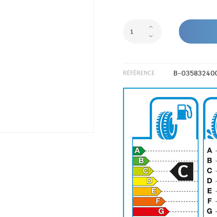
B-03583240
RÉFÉRENCE
C