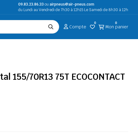
09.83.23.86.33
ou
airpneus@air-pneus.com
du Lundi au Vendredi de 7h30 à 12h15 Le Samedi de 8h30 à 12h
0
0
Compte
Mon panier
tal 155/70R13 75T ECOCONTACT