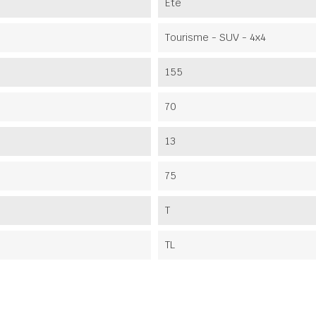
Été
Tourisme - SUV - 4x4
155
70
13
75
T
TL