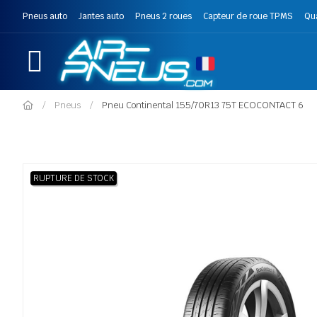
Pneus auto
Jantes auto
Pneus 2 roues
Capteur de roue TPMS
Qu
Pneus
Pneu Continental 155/70R13 75T ECOCONTACT 6
RUPTURE DE STOCK