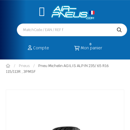
0
Compte
Mon panier
Pneus
Pneu Michelin AGILIS ALPIN 235/ 65 R16
115/113R , 3PMSF