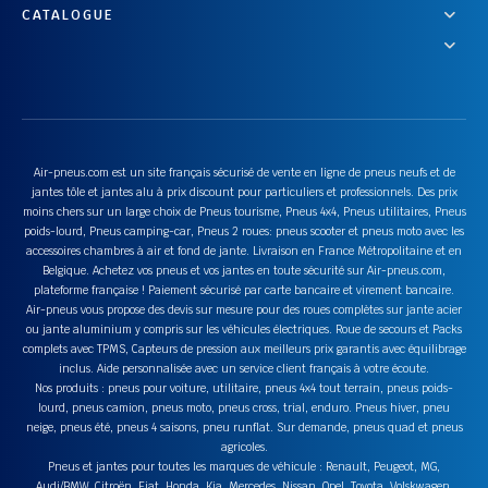
CATALOGUE
Air-pneus.com est un site français sécurisé de vente en ligne de pneus neufs et de
jantes tôle et jantes alu à prix discount pour particuliers et professionnels. Des prix
moins chers sur un large choix de Pneus tourisme, Pneus 4x4, Pneus utilitaires, Pneus
poids-lourd, Pneus camping-car, Pneus 2 roues: pneus scooter et pneus moto avec les
accessoires chambres à air et fond de jante. Livraison en France Métropolitaine et en
Belgique. Achetez vos pneus et vos jantes en toute sécurité sur Air-pneus.com,
plateforme française ! Paiement sécurisé par carte bancaire et virement bancaire.
Air-pneus vous propose des devis sur mesure pour des roues complètes sur jante acier
ou jante aluminium y compris sur les véhicules électriques. Roue de secours et Packs
complets avec TPMS, Capteurs de pression aux meilleurs prix garantis avec équilibrage
inclus. Aide personnalisée avec un service client français à votre écoute.
Nos produits : pneus pour voiture, utilitaire, pneus 4x4 tout terrain, pneus poids-
lourd, pneus camion, pneus moto, pneus cross, trial, enduro. Pneus hiver, pneu
neige, pneus été, pneus 4 saisons, pneu runflat. Sur demande, pneus quad et pneus
agricoles.
Pneus et jantes pour toutes les marques de véhicule : Renault, Peugeot, MG,
Audi/BMW, Citroën, Fiat, Honda, Kia, Mercedes, Nissan, Opel, Toyota, Volskwagen,