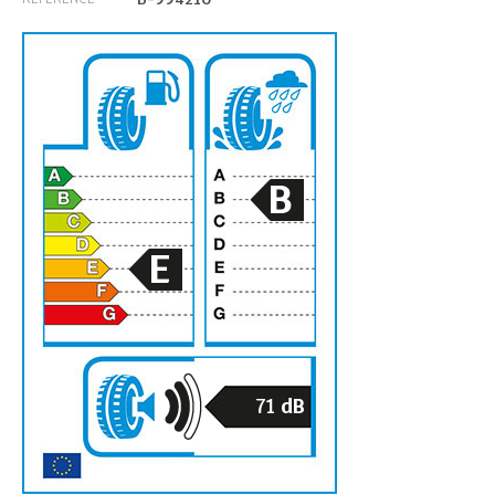
B
E
71
dB